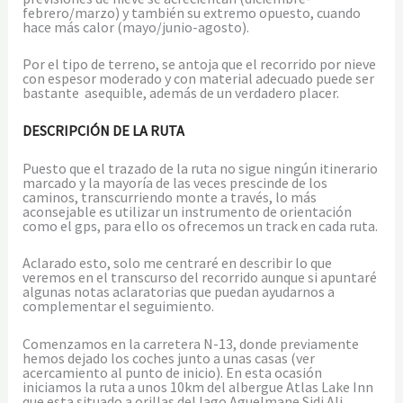
febrero/marzo) y también su extremo opuesto, cuando
hace más calor (mayo/junio-agosto).
Por el tipo de terreno, se antoja que el recorrido por nieve
con espesor moderado y con material adecuado puede ser
bastante asequible, además de un verdadero placer.
DESCRIPCIÓN DE LA RUTA
Puesto que el trazado de la ruta no sigue ningún itinerario
marcado y la mayoría de las veces prescinde de los
caminos, transcurriendo monte a través, lo más
aconsejable es utilizar un instrumento de orientación
como el gps, para ello os ofrecemos un track en cada ruta.
Aclarado esto, solo me centraré en describir lo que
veremos en el transcurso del recorrido aunque si apuntaré
algunas notas aclaratorias que puedan ayudarnos a
complementar el seguimiento.
Comenzamos en la carretera N-13, donde previamente
hemos dejado los coches junto a unas casas (ver
acercamiento al punto de inicio). En esta ocasión
iniciamos la ruta a unos 10km del albergue Atlas Lake Inn
que esta situado a orillas del lago Aguelmane Sidi Ali.