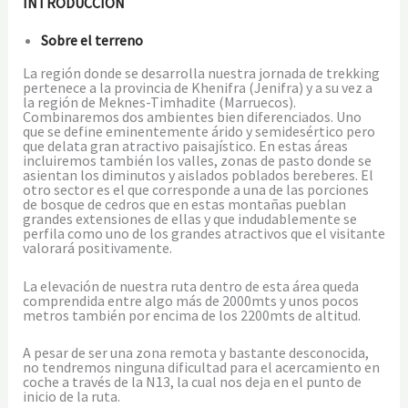
INTRODUCCIÓN
Sobre el terreno
La región donde se desarrolla nuestra jornada de trekking
pertenece a la provincia de Khenifra (Jenifra) y a su vez a
la región de Meknes-Timhadite (Marruecos).
Combinaremos dos ambientes bien diferenciados. Uno
que se define eminentemente árido y semidesértico pero
que delata gran atractivo paisajístico. En estas áreas
incluiremos también los valles, zonas de pasto donde se
asientan los diminutos y aislados poblados bereberes. El
otro sector es el que corresponde a una de las porciones
de bosque de cedros que en estas montañas pueblan
grandes extensiones de ellas y que indudablemente se
perfila como uno de los grandes atractivos que el visitante
valorará positivamente.
La elevación de nuestra ruta dentro de esta área queda
comprendida entre algo más de 2000mts y unos pocos
metros también por encima de los 2200mts de altitud.
A pesar de ser una zona remota y bastante desconocida,
no tendremos ninguna dificultad para el acercamiento en
coche a través de la N13, la cual nos deja en el punto de
inicio de la ruta.