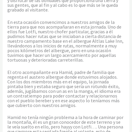
y disfrutar de las bondades que proporciona una tierra y
sus gentes, que al fin y al cabo es lo que más se le queda
grabado al visitante.
En esta ocasión convencimos a nuestros amigos de la
tierra para que nos acompañaran en esta jornada. Uno de
ellos fue Lotfi, nuestro chofer particular, gracias a él
pudimos hacer rutas que se iniciaban a cierta distancia de
nuestro campamento base en el albergue Altlas Lake Inn,
llevándonos a los inicios de rutas, normalmente a muy
pocos kilómetros del albergue, pero en una ocasión
tuvimos que hacer un largo acercamiento por aquellas
tortuosas y deterioradas carreterillas.
El otro acompañante era Hamid, padre de familia que
regenta el austero albergue donde estuvimos alojados.
Con los dos miembros más en el equipo, la jornada
pintaba bien y estaba seguro que sería un rotundo éxito,
además, jugábamos con un as en la manga, el idioma era
un contratiempo para poder contactar y relacionarnos
con el pueblo bereber y en ese aspecto lo teníamos más
que cubierto con nuestros amigos.
Hamid no tenía ningún problema a la hora de caminar por
la montaña, él es un gran conocedor de este terreno y se
le veía suelto en ello, pero hayyy con Lotfi…. Una persona
que siempre esta sentada frente al volante, esto de