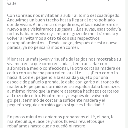
valle.
Con sonrisas nos invitaban a subir al lomo del cuadrúpedo.
Anduvimos un buen trecho hasta llegar al otro poblado
donde vivían. Al intentar despedirnos, ellas insistieron de
nuevo a que visitáramos sus casas…Las suyas, esas todavía
no las habíamos visto y tenían el gozo de mostrárnosla y
volver a invitarnos a otro té con sus respectivos
acompañamientos…Desde luego, después de esta nueva
parada, ya no pensaríamos en comer.
Mientras la más joven y risueña de las dos nos mostraba su
vivienda en la que como en todas, tenía un telar con
alfombra a medio confeccionar, la otra cortaba madera de
cedro con un hacha para calentar el té….. ¡¡¡Pero como lo
hacía!!!. Con el pequeño a la espalda y sujeto por una
especie de pañuelo grande, le daba con garbo al tronco de
madera. El pequeño dormido en su espalda daba bandazos
al mismo ritmo que la madre asestaba hachazos certeros
al trozo de cedro. Finalmente y después del vaivén de
golpes, terminó de cortar la suficiente madera y el
pequeño seguía dormido ¡¡¡eso si que es felicidad!!!.
En pocos minutos teníamos preparados el té, el pan, la
mantequilla, el aceite y unos huevos revueltos que
rebañamos hasta que no quedó ni rastro.