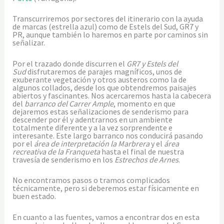
Transcurriremos por sectores del itinerario con la ayuda
de marcas (estrella azul) como de Estels del Sud, GR7 y
PR, aunque también lo haremos en parte por caminos sin
señalizar.
Por el trazado donde discurren el
GR7 y Estels del
Sud
disfrutaremos de parajes magníficos, unos de
exuberante vegetación y otros austeros como la de
algunos collados, desde los que obtendremos paisajes
abiertos y fascinantes. Nos acercaremos hasta la cabecera
del
barranco del
Carrer Ample
, momento en que
dejaremos estas señalizaciones de senderismo para
descender por él y adentrarnos en un ambiente
totalmente diferente y a la vez sorprendente e
interesante. Este largo barranco nos conducirá pasando
por el
área de interpretación la Marbrera
y el
área
recreativa de la Franqueta
hasta el final de nuestra
travesía de senderismo en los
Estrechos de Arnes
.
No encontramos pasos o tramos complicados
técnicamente, pero si deberemos estar físicamente en
buen estado.
En cuanto a las fuentes, vamos a encontrar dos en esta