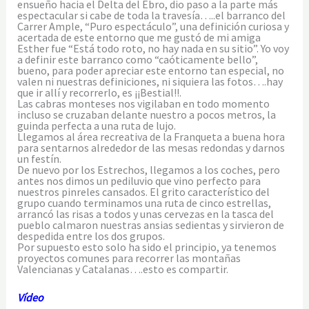
ensueño hacia el Delta del Ebro, dio paso a la parte más
espectacular si cabe de toda la travesía…..el barranco del
Carrer Ample, “Puro espectáculo”, una definición curiosa y
acertada de este entorno que me gustó de mi amiga
Esther fue “Está todo roto, no hay nada en su sitio”. Yo voy
a definir este barranco como “caóticamente bello”,
bueno, para poder apreciar este entorno tan especial, no
valen ni nuestras definiciones, ni siquiera las fotos….hay
que ir allí y recorrerlo, es ¡¡Bestial!!.
Las cabras monteses nos vigilaban en todo momento
incluso se cruzaban delante nuestro a pocos metros, la
guinda perfecta a una ruta de lujo.
Llegamos al área recreativa de la Franqueta a buena hora
para sentarnos alrededor de las mesas redondas y darnos
un festín.
De nuevo por los Estrechos, llegamos a los coches, pero
antes nos dimos un pediluvio que vino perfecto para
nuestros pinreles cansados. El grito característico del
grupo cuando terminamos una ruta de cinco estrellas,
arrancó las risas a todos y unas cervezas en la tasca del
pueblo calmaron nuestras ansias sedientas y sirvieron de
despedida entre los dos grupos.
Por supuesto esto solo ha sido el principio, ya tenemos
proyectos comunes para recorrer las montañas
Valencianas y Catalanas….esto es compartir.
Vídeo