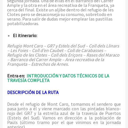
segunda jornada. Una de ellas en el barranco del Carrer
Ample y la otra en el área recreativa de la Franqueta, ya
cerca del final. Existe un aljibe dentro del refugio de les
Clotes pero se desaconseja su consumo, sobretodo en
verano. Para salir de dudas mejor emplear las pastillas
potabilizadoras.
El itinerario:
Refugio Mont Caro – GR7 y Estels del Sud – Coll dels Llinars
– Les Foies – Coll d’en Caubet – Coll de Carabasses –
Refugio de les Clotes – Coll dels Eriçons – Rases del Maraco
– Barranco del Carrer Ample – Area recreativa de la
Franqueta – Estrechos de Arnes.
Entra en:
INTRODUCCIÓN Y DATOS TÉCNICOS DE LA
TRAVESÍA COMPLETA
DESCRIPCIÓN DE LA RUTA
Desde el refugio de Mont Caro, tomamos el sendero que
pasa junto a él y viene marcado con las pintadas blanco-
rojo del GR7 y la estrella azul de la travesía de Puertos
(Estels del Sud). Vamos en dirección a la población de
Paüls (último tramo por el que vinimos en la jornada
anterior).