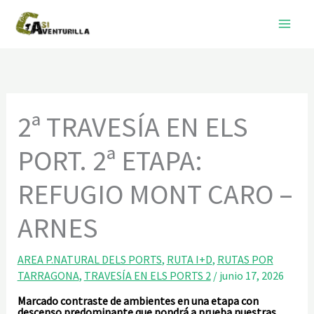
Ir
al
contenido
2ª TRAVESÍA EN ELS
PORT. 2ª ETAPA:
REFUGIO MONT CARO –
ARNES
AREA P.NATURAL DELS PORTS
,
RUTA I+D
,
RUTAS POR
TARRAGONA
,
TRAVESÍA EN ELS PORTS 2
/
junio 17, 2026
Marcado contraste de ambientes en una etapa con
descenso predominante que pondrá a prueba nuestras