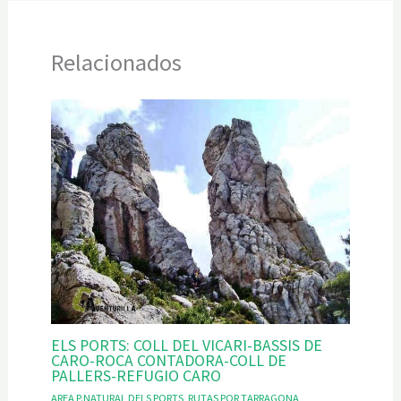
Relacionados
ELS PORTS: COLL DEL VICARI-BASSIS DE
CARO-ROCA CONTADORA-COLL DE
PALLERS-REFUGIO CARO
AREA P.NATURAL DELS PORTS
,
RUTAS POR TARRAGONA