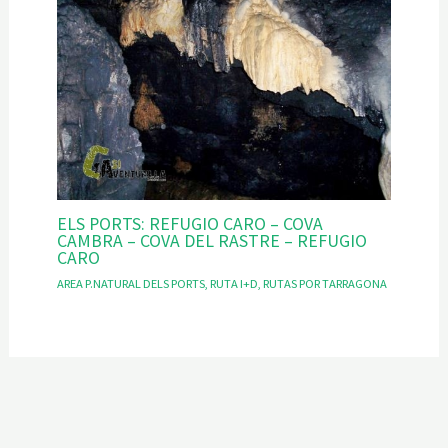
ELS PORTS: REFUGIO CARO – COVA
CAMBRA – COVA DEL RASTRE – REFUGIO
CARO
AREA P.NATURAL DELS PORTS
,
RUTA I+D
,
RUTAS POR TARRAGONA