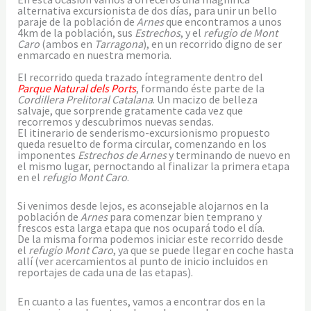
alternativa excursionista de dos días, para unir un bello
paraje de la población de
Arnes
que encontramos a unos
4km de la población, sus
Estrechos
, y el
refugio de Mont
Caro
(ambos en
Tarragona
), en un recorrido digno de ser
enmarcado en nuestra memoria.
El recorrido queda trazado íntegramente dentro del
Parque Natural dels Ports
, formando éste parte de la
Cordillera Prelitoral Catalana
. Un macizo de belleza
salvaje, que sorprende gratamente cada vez que
recorremos y descubrimos nuevas sendas.
El itinerario de senderismo-excursionismo propuesto
queda resuelto de forma circular, comenzando en los
imponentes
Estrechos de Arnes
y terminando de nuevo en
el mismo lugar, pernoctando al finalizar la primera etapa
en el
refugio Mont Caro
.
Si venimos desde lejos, es aconsejable alojarnos en la
población de
Arnes
para comenzar bien temprano y
frescos esta larga etapa que nos ocupará todo el día.
De la misma forma podemos iniciar este recorrido desde
el
refugio Mont Caro
, ya que se puede llegar en coche hasta
allí (ver acercamientos al punto de inicio incluidos en
reportajes de cada una de las etapas).
En cuanto a las fuentes, vamos a encontrar dos en la