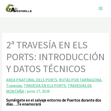
Ir
al
contenido
2ª TRAVESÍA EN ELS
PORTS: INTRODUCCIÓN
Y DATOS TÉCNICOS
AREA P.NATURAL DELS PORTS
,
RUTAS POR TARRAGONA
,
Travesías
,
TRAVESÍA EN ELS PORTS
,
TRAVESÍAS DE
MONTAÑA
/
junio 17, 2026
Sumérgete en el salvaje entorno de Puertos durante dos
días….Te enamorará