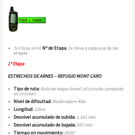
Si clicas en el
Nº de Etapa
,
te lleva a cada una de las
etapas
1ª Etapa
ESTRECHOS DE ARNES – REFUGIO MONT CARO
Tipo de ruta:
Ruta de etapa lineal ( el circuito completo
es circular)
Niv
el de dificultad:
Moderado
–
Alto
Longitud:
22km
Desnivel acumulado de subida:
1.161 mts
Desnivel ac
umulado de bajada:
597 mts
Tiempo en movimiento:
6h50′