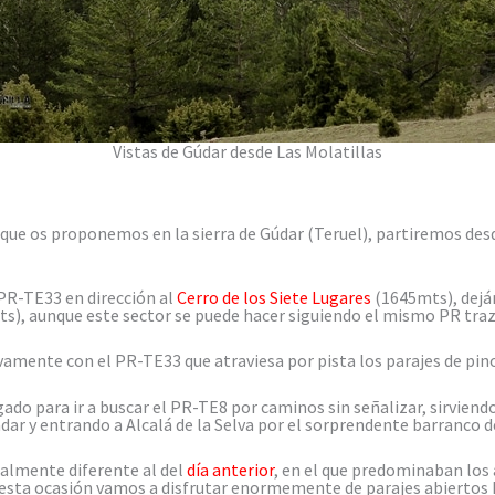
Vistas de Gúdar desde Las Molatillas
 que os proponemos en la sierra de Gúdar (Teruel), partiremos des
 PR-TE33 en dirección al
Cerro de los Siete Lugares
(1645mts), deján
ts), aunque este sector se puede hacer siguiendo el mismo PR traz
mente con el PR-TE33 que atraviesa por pista los parajes de pinos
do para ir a buscar el PR-TE8 por caminos sin señalizar, sirviend
dar y entrando a Alcalá de la Selva por el sorprendente barranco d
talmente diferente al del
día anterior
, en el que predominaban los 
 esta ocasión vamos a disfrutar enormemente de parajes abiertos ha