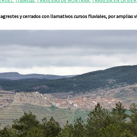
ERUEL
,
Travesías
,
TRAVESÍAS DE MONTAÑA
,
TRAVESIA EN LA SIE
restes y cerrados con llamativos cursos fluviales, por amplias vi