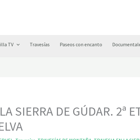
illa TV
Travesías
Paseos con encanto
Documentale
 LA SIERRA DE GÚDAR. 2ª E
ELVA