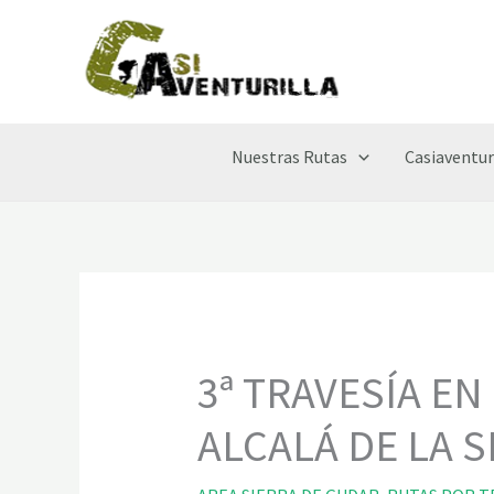
Ir
al
contenido
Nuestras Rutas
Casiaventur
3ª TRAVESÍA EN
ALCALÁ DE LA S