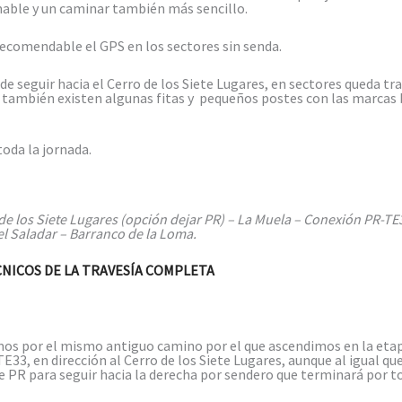
mable y un caminar también más sencillo.
 recomendable el GPS en los sectores sin senda.
 seguir hacia el Cerro de los Siete Lugares, en sectores queda tr
te también existen algunas fitas y pequeños postes con las marca
oda la jornada.
de los Siete Lugares (opción dejar PR) – La Muela – Conexión PR-TE
l Saladar – Barranco de la Loma.
NICOS DE LA TRAVESÍA COMPLETA
os por el mismo antiguo camino por el que ascendimos en la etapa 
TE33, en dirección al Cerro de los Siete Lugares, aunque al igual qu
te PR para seguir hacia la derecha por sendero que terminará por to