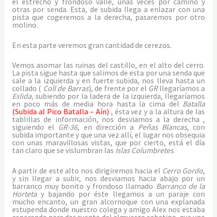
el estrecho y frondoso valle, unas veces por camino y
otras por senda. Esta, de subida llega a enlazar con una
pista que cogeremos a la derecha, pasaremos por otro
molino.
En esta parte veremos gran cantidad de cerezos.
Vemos asomar las ruinas del castillo, en el alto del cerro.
La pista sigue hasta que salimos de esta por una senda que
sale a la izquierda y en fuerte subida, nos lleva hasta un
collado (
Coll de Barras
), de frente por el
GR
llegaríamos a
Eslida,
subiendo por la ladera de la izquierda, llegaríamos
en poco más de media hora hasta la cima del
Batalla
(Subida al Pico Batalla – Aín)
, ésta vez y a la altura de las
tablillas de información, nos desviamos a la derecha ,
siguiendo el
GR-36
, en dirección a
Peñas Blancas
, con
subida importante y que una vez allí, el lugar nos obsequia
con unas maravillosas vistas, que por cierto, está el día
tan claro que se vislumbran las
Islas Columbretes
.
A partir de este alto nos dirigiremos hacia el
Cerro Gordo
,
y sin llegar a subir, nos desviamos hacia abajo por un
barranco muy bonito y frondoso llamado
Barranco de la
Horteta
y bajando por éste llegamos a un paraje con
mucho encanto, un gran alcornoque con una explanada
estupenda donde nuestro colega y amigo Alex nos estaba
esperando para dar cuenta del almuerzo sabatino, que una