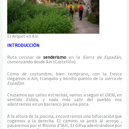
El Arquet en Aín
INTRODUCCIÓN
Ruta circular de
senderismo
en la
Sierra
de Espadán
,
comenzando desde Aín (Castellón).
Como de costumbre, bien temprano, con la fresca
llegamos a
Aín
, tranquilo y bonito pueblo de la
sierra de
Espadan
.
Cruzamos sus calles estrechas, vamos a seguir el
GR36
, en
sentido
Eslida
, y nada más salir del pueblo nos
adentremos en un barranco por una pista.
A la altura de la piscina, encontramos una bifurcación que
cogemos a la derecha. El camino va junto al arroyo ,
pasaremos por el Molino d’lArc, El
GR
va adentrándose por