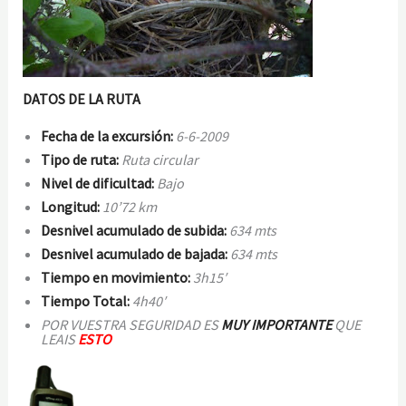
DATOS DE LA RUTA
Fecha de la excursión:
6-6-2009
Tipo de ruta:
Ruta circular
Nivel de dificultad:
Bajo
Longitud:
10’72 km
Desnivel acumulado de subida:
634 mts
Desnivel acumulado de bajada:
634 mts
Tiempo en movimiento:
3h15′
Tiempo Total:
4h40′
POR VUESTRA SEGURIDAD ES
MUY IMPORTANTE
QUE
LEAIS
ESTO