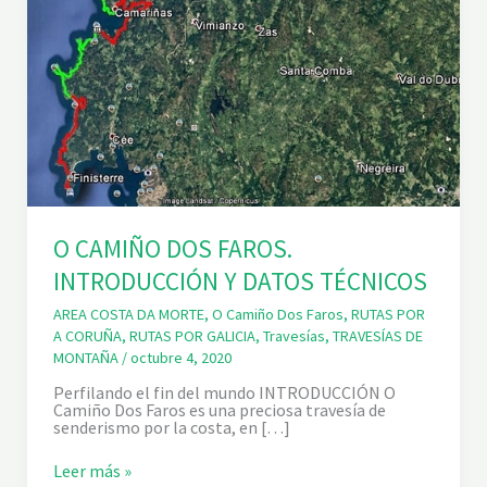
O CAMIÑO DOS FAROS.
INTRODUCCIÓN Y DATOS TÉCNICOS
AREA COSTA DA MORTE
,
O Camiño Dos Faros
,
RUTAS POR
A CORUÑA
,
RUTAS POR GALICIA
,
Travesías
,
TRAVESÍAS DE
MONTAÑA
/
octubre 4, 2020
Perfilando el fin del mundo INTRODUCCIÓN O
Camiño Dos Faros es una preciosa travesía de
senderismo por la costa, en […]
O
Leer más »