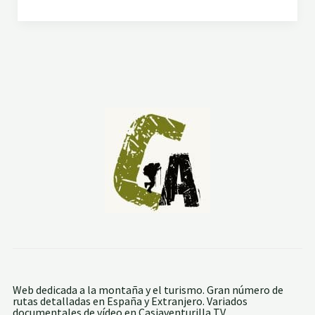
C
A
M
I
Ñ
O
D
O
S
F
A
R
O
S
.
I
N
T
R
O
D
U
C
C
I
Ó
Web dedicada a la montaña y el turismo. Gran número de
N
rutas detalladas en España y Extranjero. Variados
Y
documentales de vídeo en Casiaventurilla TV.