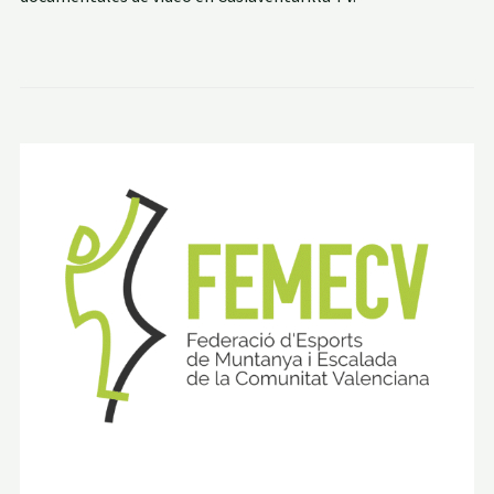
D
A
T
O
S
T
É
C
N
I
C
O
S