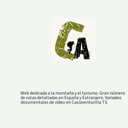
E
L
B
O
S
Q
U
E
E
N
C
A
N
T
A
D
O
Web dedicada a la montaña y el turismo. Gran número
de rutas detalladas en España y Extranjero. Variados
documentales de vídeo en Casiaventurilla TV.