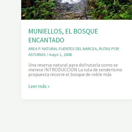
E
L
R
Í
O
T
MUNIELLOS, EL BOSQUE
A
B
ENCANTADO
L
I
AREA P. NATURAL FUENTES DEL NARCEA
,
RUTAS POR
Z
A
ASTURIAS
/
mayo 1, 2008
S
Una reserva natural para disfrutarla como se
merece INTRODUCCIÓN La ruta de senderismo
propuesta recorre el bosque de roble más
M
Leer más »
U
N
I
E
L
L
O
S
,