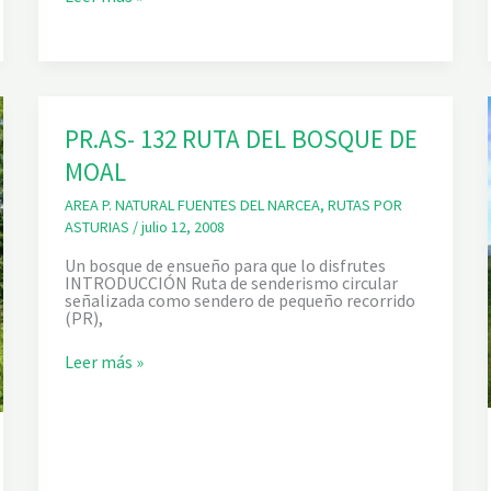
U
T
A
D
E
L
A
PR.AS- 132 RUTA DEL BOSQUE DE
S
L
MOAL
A
G
U
AREA P. NATURAL FUENTES DEL NARCEA
,
RUTAS POR
N
ASTURIAS
/
julio 12, 2008
A
S
Un bosque de ensueño para que lo disfrutes
D
INTRODUCCIÓN Ruta de senderismo circular
E
señalizada como sendero de pequeño recorrido
T
(PR),
S
A
P
Leer más »
U
R
T
.
S
A
I
S
N
-
A
1
3