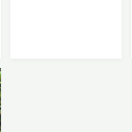
2
R
U
T
A
D
E
L
B
O
S
Q
U
E
D
E
M
O
A
L