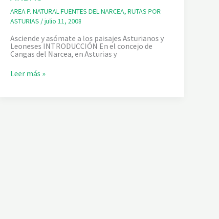
AREA P. NATURAL FUENTES DEL NARCEA
,
RUTAS POR
ASTURIAS
/
julio 11, 2008
Asciende y asómate a los paisajes Asturianos y
Leoneses INTRODUCCIÓN En el concejo de
Cangas del Narcea, en Asturias y
S
Leer más »
L
.
A
S
-
2
0
.
R
U
T
A
D
E
L
C
U
E