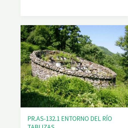
.
A
S
-
1
1
0
.
R
U
T
A
D
E
L
C
A
B
R
I
L
PR.AS-132.1 ENTORNO DEL RÍO
TABLIZAS