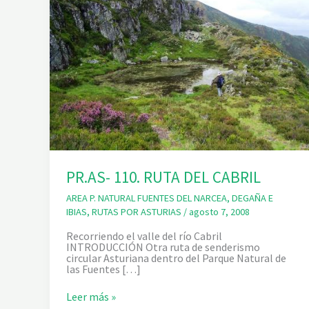
PR.AS- 110. RUTA DEL CABRIL
AREA P. NATURAL FUENTES DEL NARCEA
,
DEGAÑA E
IBIAS
,
RUTAS POR ASTURIAS
/
agosto 7, 2008
Recorriendo el valle del río Cabril
INTRODUCCIÓN Otra ruta de senderismo
circular Asturiana dentro del Parque Natural de
las Fuentes […]
P
Leer más »
R