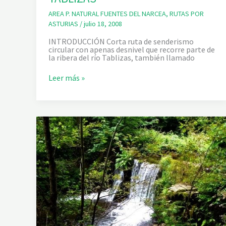
AREA P. NATURAL FUENTES DEL NARCEA
,
RUTAS POR
ASTURIAS
/
julio 18, 2008
INTRODUCCIÓN Corta ruta de senderismo
circular con apenas desnivel que recorre parte de
la ribera del río Tablizas, también llamado
P
Leer más »
R
.
A
S
-
1
3
2
.
1
E
N
T
O
R
N
O
D