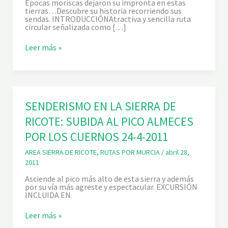
Épocas moríscas dejaron su impronta en estas
tierras…Descubre su historia recorriendo sus
sendas. INTRODUCCIÓNAtractiva y sencilla ruta
circular señalizada como […]
R
Leer más »
I
C
O
T
E
Y
SENDERISMO EN LA SIERRA DE
L
A
RICOTE: SUBIDA AL PICO ALMECES
S
E
POR LOS CUERNOS 24-4-2011
N
D
AREA SIERRA DE RICOTE
,
RUTAS POR MURCIA
/
abril 28,
A
M
2011
O
R
Asciende al pico más alto de esta sierra y además
I
por su vía más agreste y espectacular. EXCURSIÓN
S
INCLUIDA EN
C
A
S
Leer más »
2
E
5