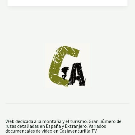
N
-
D
4
E
-
R
2
I
0
S
1
M
1
O
E
N
L
A
S
I
E
R
R
A
D
E
R
I
C
O
T
Web dedicada a la montaña y el turismo. Gran número de
E
rutas detalladas en España y Extranjero. Variados
:
documentales de vídeo en Casiaventurilla TV.
S