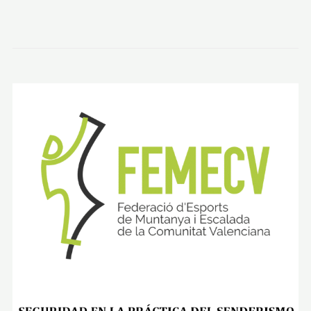
U
B
I
D
A
A
L
P
I
C
O
A
L
M
E
C
E
S
P
O
R
L
O
S
C
U
E
R