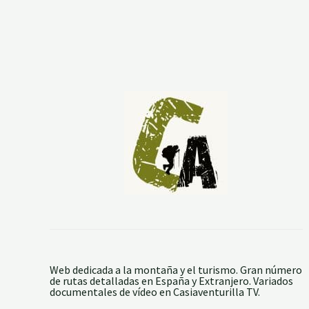
S
D
E
L
V
E
N
T
.
I
N
T
R
O
D
U
C
C
I
Ó
N
Y
D
A
T
Web dedicada a la montaña y el turismo. Gran número
O
de rutas detalladas en España y Extranjero. Variados
S
documentales de vídeo en Casiaventurilla TV.
T