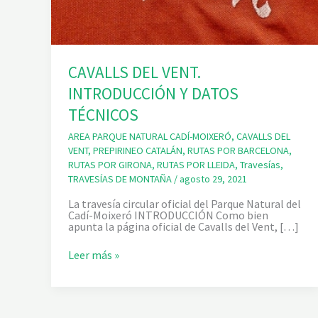
CAVALLS DEL VENT.
INTRODUCCIÓN Y DATOS
TÉCNICOS
AREA PARQUE NATURAL CADÍ-MOIXERÓ
,
CAVALLS DEL
VENT
,
PREPIRINEO CATALÁN
,
RUTAS POR BARCELONA
,
RUTAS POR GIRONA
,
RUTAS POR LLEIDA
,
Travesías
,
TRAVESÍAS DE MONTAÑA
/
agosto 29, 2021
La travesía circular oficial del Parque Natural del
Cadí-Moixeró INTRODUCCIÓN Como bien
apunta la página oficial de Cavalls del Vent, […]
C
Leer más »
A
V
A
L
L