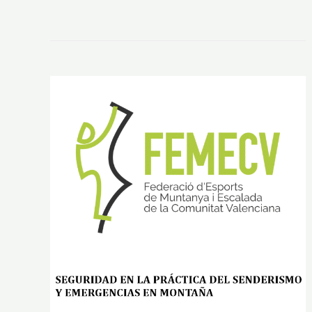
É
C
N
I
C
O
S