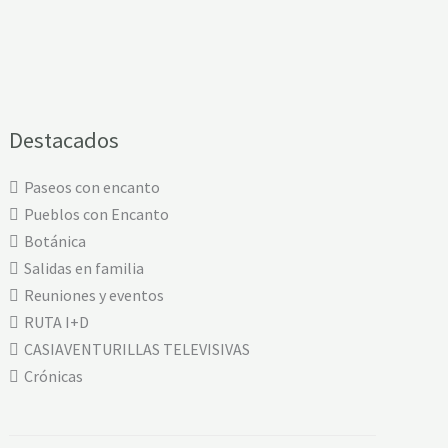
A
:
P
E
N
E
D
A
Destacados
-
S
O
A
Paseos con encanto
J
Pueblos con Encanto
O
Botánica
Salidas en familia
Reuniones y eventos
RUTA I+D
CASIAVENTURILLAS TELEVISIVAS
Crónicas