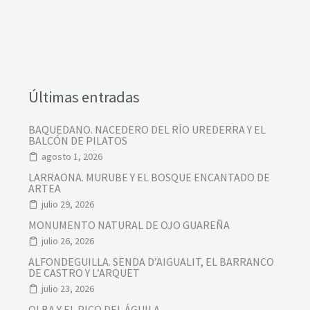
A
:
S
O
A
J
O
-
S
Últimas entradas
I
S
T
BAQUEDANO. NACEDERO DEL RÍO UREDERRA Y EL
E
BALCÓN DE PILATOS
L
agosto 1, 2026
O
LARRAONA. MURUBE Y EL BOSQUE ENCANTADO DE
ARTEA
julio 29, 2026
MONUMENTO NATURAL DE OJO GUAREÑA
julio 26, 2026
ALFONDEGUILLA. SENDA D’AIGUALIT, EL BARRANCO
DE CASTRO Y L’ARQUET
julio 23, 2026
OLBA Y EL PICO DEL ÁGUILA