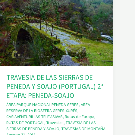
TRAVESIA DE LAS SIERRAS DE
PENEDA Y SOAJO (PORTUGAL) 2ª
ETAPA: PENEDA-SOAJO
ÁREA PARQUE NACIONAL PENEDA GERES
,
AREA
RESERVA DE LA BIOSFERA GERES-XURÉS
,
CASIAVENTURILLAS TELEVISIVAS
,
Rutas de Europa
,
RUTAS DE PORTUGAL
,
Travesías
,
TRAVESÍA DE LAS
SIERRAS DE PENEDA Y SOAJO
,
TRAVESÍAS DE MONTAÑA
/
marzo 31, 2011