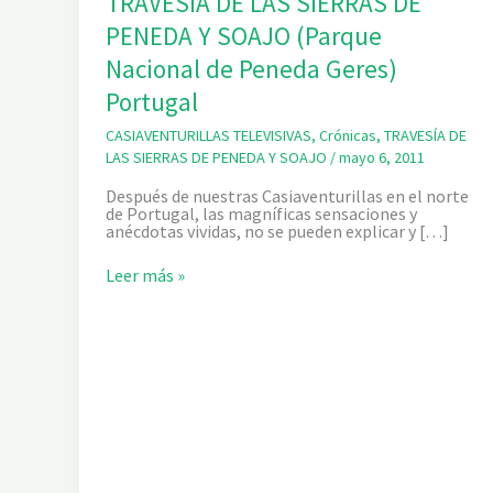
TRAVESIA DE LAS SIERRAS DE
PENEDA Y SOAJO (Parque
Nacional de Peneda Geres)
Portugal
CASIAVENTURILLAS TELEVISIVAS
,
Crónicas
,
TRAVESÍA DE
LAS SIERRAS DE PENEDA Y SOAJO
/
mayo 6, 2011
Después de nuestras Casiaventurillas en el norte
de Portugal, las magníficas sensaciones y
anécdotas vividas, no se pueden explicar y […]
R
Leer más »
E
P
O
R
T
A
J
E
D
E
V
I