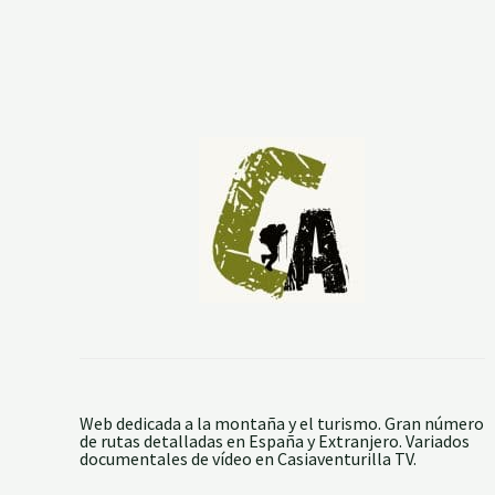
d
A
e
D
P
E
e
L
n
A
e
S
d
S
a
I
G
E
e
R
r
R
e
A
s
S
)
D
P
E
o
P
r
E
t
N
u
E
g
D
a
A
l
Y
S
O
Web dedicada a la montaña y el turismo. Gran número
A
de rutas detalladas en España y Extranjero. Variados
J
documentales de vídeo en Casiaventurilla TV.
O
(