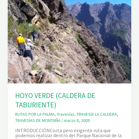
D
E
T
A
B
U
R
I
E
N
T
E
P
O
R
L
O
S
B
HOYO VERDE (CALDERA DE
R
E
TABURIENTE)
C
I
RUTAS POR LA PALMA
,
Travesías
,
TRAVESÍA LA CALDERA
,
T
O
TRAVESÍAS DE MONTAÑA
/
marzo 8, 2009
S
INTRODUCCIÓNCorta pero exigente ruta que
podemos realizar dentro del Parque Nacional de la