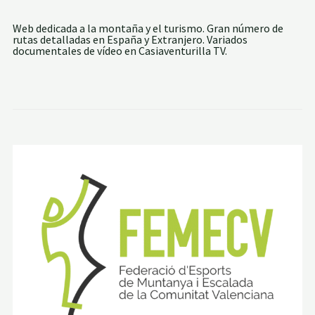
A
D
E
Web dedicada a la montaña y el turismo. Gran número de
T
rutas detalladas en España y Extranjero. Variados
A
documentales de vídeo en Casiaventurilla TV.
B
U
R
I
E
N
T
E
P
O
R
L
A
C
U
M
B
R
E
C
I
T
A