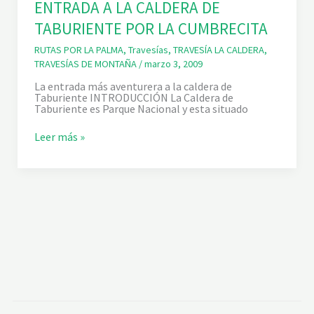
ENTRADA A LA CALDERA DE
N
T
TABURIENTE POR LA CUMBRECITA
E
)
RUTAS POR LA PALMA
,
Travesías
,
TRAVESÍA LA CALDERA
,
TRAVESÍAS DE MONTAÑA
/
marzo 3, 2009
La entrada más aventurera a la caldera de
Taburiente INTRODUCCIÓN La Caldera de
Taburiente es Parque Nacional y esta situado
E
Leer más »
N
T
R
A
D
A
A
L
A
C
A
L
D
E
R