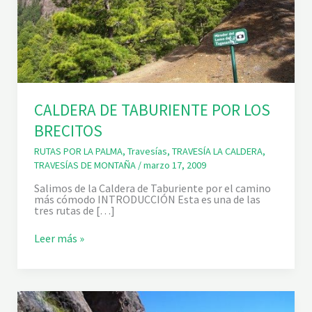
CALDERA DE TABURIENTE POR LOS
BRECITOS
RUTAS POR LA PALMA
,
Travesías
,
TRAVESÍA LA CALDERA
,
TRAVESÍAS DE MONTAÑA
/
marzo 17, 2009
Salimos de la Caldera de Taburiente por el camino
más cómodo INTRODUCCIÓN Esta es una de las
tres rutas de […]
C
Leer más »
A
L
D
E
R
A