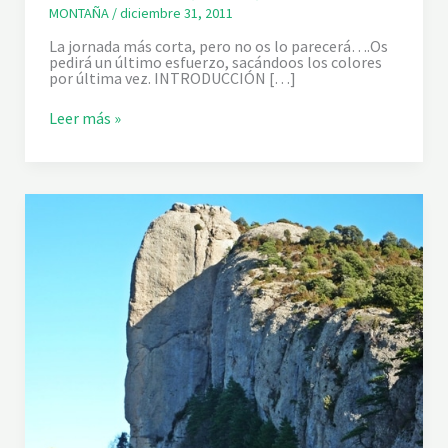
MONTAÑA
/
diciembre 31, 2011
La jornada más corta, pero no os lo parecerá….Os
pedirá un último esfuerzo, sacándoos los colores
por última vez. INTRODUCCIÓN […]
R
Leer más »
U
T
A
D
E
L
C
A
R
A
C
R
E
M
A
D
A
.
5
ª