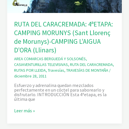
E
T
A
P
A
RUTA DEL CARACREMADA: 4ªETAPA:
:
C
CAMPING MORUNYS (Sant Llorenç
A
M
de Morunys)-CAMPING L’AIGUA
P
I
D’ORA (Llinars)
N
G
AREA COMARCAS BERGUEDÁ Y SOLSONÉS
,
L
CASIAVENTURILLAS TELEVISIVAS
,
RUTA DEL CARACREMADA
,
’
A
RUTAS POR LLEIDA
,
Travesías
,
TRAVESÍAS DE MONTAÑA
/
I
diciembre 28, 2011
G
U
Esfuerzo y adrenalina quedan mezclados
A
perfectamente en un cóctel para saborearlo y
D
disfrutarlo. INTRODUCCIÓN Esta 4ªetapa, es la
’
última que
O
R
R
Leer más »
A
U
(
T
L
A
l
D