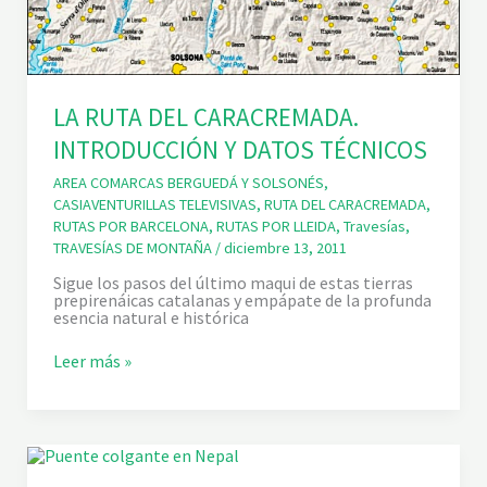
1
ª
E
T
A
P
A
LA RUTA DEL CARACREMADA.
:
INTRODUCCIÓN Y DATOS TÉCNICOS
P
O
R
AREA COMARCAS BERGUEDÁ Y SOLSONÉS
,
T
CASIAVENTURILLAS TELEVISIVAS
,
RUTA DEL CARACREMADA
,
E
RUTAS POR BARCELONA
,
RUTAS POR LLEIDA
,
Travesías
,
L
TRAVESÍAS DE MONTAÑA
/
diciembre 13, 2011
L
D
Sigue los pasos del último maqui de estas tierras
E
prepirenáicas catalanas y empápate de la profunda
L
esencia natural e histórica
S
T
E
L
Leer más »
R
A
R
R
E
U
R
T
S
A
(
D
P
E