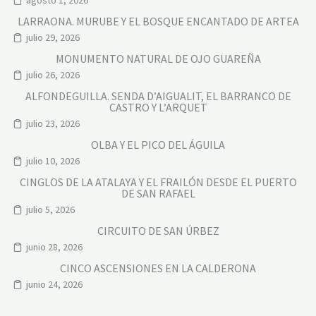
:
A
L
K
LARRAONA. MURUBE Y EL BOSQUE ENCANTADO DE ARTEA
O
S
B
H
julio 29, 2026
U
E
C
MONUMENTO NATURAL DE OJO GUAREÑA
P
H
-
julio 26, 2026
E
L
-
O
ALFONDEGUILLA. SENDA D’AIGUALIT, EL BARRANCO DE
G
B
CASTRO Y L’ARQUET
O
U
julio 23, 2026
R
C
A
H
OLBA Y EL PICO DEL ÁGUILA
K
E
S
-
julio 10, 2026
H
P
CINGLOS DE LA ATALAYA Y EL FRAILÓN DESDE EL PUERTO
E
E
DE SAN RAFAEL
P
R
-
I
julio 5, 2026
C
C
.
H
CIRCUITO DE SAN ÚRBEZ
B
E
junio 28, 2026
.
E
CINCO ASCENSIONES EN LA CALDERONA
V
E
junio 24, 2026
R
E