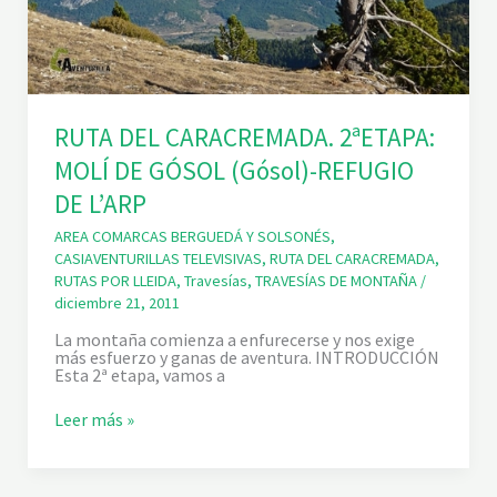
3
s
ª
)
E
-
T
C
A
A
P
M
A
P
RUTA DEL CARACREMADA. 2ªETAPA:
:
I
R
N
MOLÍ DE GÓSOL (Gósol)-REFUGIO
E
G
F
L
DE L’ARP
U
’
G
A
AREA COMARCAS BERGUEDÁ Y SOLSONÉS
,
I
I
CASIAVENTURILLAS TELEVISIVAS
,
RUTA DEL CARACREMADA
,
O
G
D
RUTAS POR LLEIDA
,
Travesías
,
TRAVESÍAS DE MONTAÑA
/
U
E
A
diciembre 21, 2011
L
D
’
’
La montaña comienza a enfurecerse y nos exige
A
O
más esfuerzo y ganas de aventura. INTRODUCCIÓN
R
R
Esta 2ª etapa, vamos a
P
A
-
(
R
Leer más »
S
L
U
A
l
T
N
i
A
T
n
D
L
a