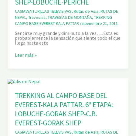
SHEP-LOBUCHE-PERICHE
O
R
B
.
CASIAVENTURILLAS TELEVISIVAS
,
Rutas de Asia
,
RUTAS DE
A
9
S
ª
NEPAL
,
Travesías
,
TRAVESÍAS DE MONTAÑA
,
TREKKING
E
Y
CAMPO BASE EVEREST-KALA PATTAR
/
noviembre 21, 2011
D
1
E
0
Sentirse muy grande y diminuto a la vez…..Esta es
L
ª
probablemente la sensación que siente todo el que
E
E
llega hasta este
V
T
E
A
T
Leer más »
R
P
R
E
A
E
S
S
K
T
:
K
-
N
I
K
A
N
A
M
G
L
C
A
TREKKING AL CAMPO BASE DEL
A
H
L
P
E
EVEREST-KALA PATTAR. 6ª ETAPA:
C
A
B
A
T
A
LOBUCHE-GORAK SHEP-C.B.
M
T
Z
P
A
A
EVEREST-GORAK SHEP
O
R
R
B
.
-
CASIAVENTURILLAS TELEVISIVAS
,
Rutas de Asia
,
RUTAS DE
A
8
P