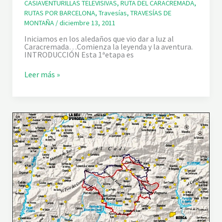
CASIAVENTURILLAS TELEVISIVAS
,
RUTA DEL CARACREMADA
,
G
Ó
RUTAS POR BARCELONA
,
Travesías
,
TRAVESÍAS DE
S
MONTAÑA
/
diciembre 13, 2011
O
L
Iniciamos en los aledaños que vio dar a luz al
(
Caracremada…Comienza la leyenda y la aventura.
G
INTRODUCCIÓN Esta 1ªetapa es
ó
s
R
Leer más »
o
U
l
T
)
A
-
D
R
E
E
L
F
C
U
A
G
R
I
A
O
C
D
R
E
E
L
M
’
A
A
D
R
A
P
.