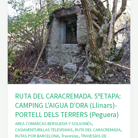
RUTA DEL CARACREMADA. 5ªETAPA:
CAMPING L’AIGUA D’ORA (Llinars)-
PORTELL DELS TERRERS (Peguera)
AREA COMARCAS BERGUEDÁ Y SOLSONÉS
,
CASIAVENTURILLAS TELEVISIVAS
,
RUTA DEL CARACREMADA
,
RUTAS POR BARCELONA
,
Travesías
,
TRAVESÍAS DE