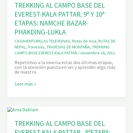
e
L
TREKKING AL CAMPO BASE DEL
g
C
u
EVEREST-KALA PATTAR. 9ª Y 10ª
A
e
R
r
ETAPAS: NAMCHE BAZAR-
A
a
C
)
PHAKDING-LUKLA
R
-
E
M
CASIAVENTURILLAS TELEVISIVAS
,
Rutas de Asia
,
RUTAS DE
M
O
A
NEPAL
,
Travesías
,
TRAVESÍAS DE MONTAÑA
,
TREKKING
L
D
CAMPO BASE EVEREST-KALA PATTAR
/
noviembre 26, 2011
Í
A
D
.
Repetimos a la inversa estas dos últimas etapas,
E
I
con la atención puesta en ver y aprender algo más
G
N
de nuestro
Ó
T
S
R
O
T
Leer más »
O
L
R
D
(
E
U
G
K
C
ó
K
C
s
I
I
o
N
Ó
l
G
N
)
A
TREKKING AL CAMPO BASE DEL
Y
L
D
EVEREST-KALA PATTAR . 8ªETAPA:
C
A