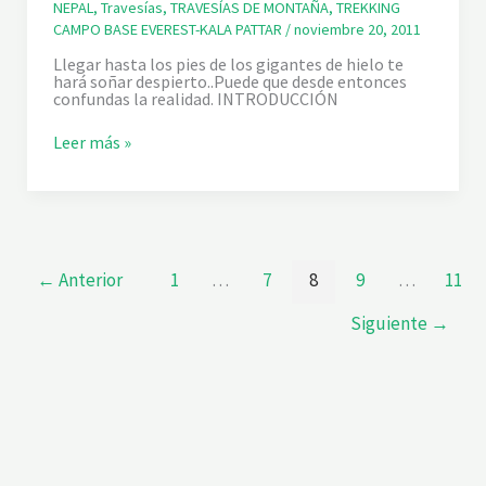
S
ª
NEPAL
,
Travesías
,
TRAVESÍAS DE MONTAÑA
,
TREKKING
H
E
E
A
CAMPO BASE EVEREST-KALA PATTAR
/
noviembre 20, 2011
D
T
K
E
A
D
Llegar hasta los pies de los gigantes de hielo te
L
P
I
hará soñar despierto..Puede que desde entonces
E
A
N
confundas la realidad. INTRODUCCIÓN
V
:
G
E
P
-
T
Leer más »
R
E
L
R
E
R
U
E
S
I
K
K
T
C
L
K
-
H
A
I
K
E
N
A
-
G
L
T
←
Anterior
1
…
7
8
9
…
11
A
A
E
L
P
N
C
A
G
Siguiente
→
A
T
B
M
T
O
P
A
C
O
R
H
B
.
E
A
7
-
S
ª
N
E
E
A
D
T
M