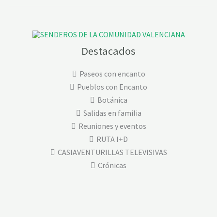
S
T
-
G
O
R
A
Destacados
K
S
H
Paseos con encanto
E
P
Pueblos con Encanto
Botánica
Salidas en familia
Reuniones y eventos
RUTA I+D
CASIAVENTURILLAS TELEVISIVAS
Crónicas