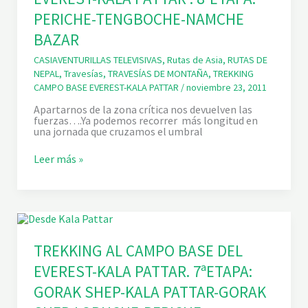
A
T
PERICHE-TENGBOCHE-NAMCHE
M
O
P
S
BAZAR
O
T
B
É
CASIAVENTURILLAS TELEVISIVAS
,
Rutas de Asia
,
RUTAS DE
A
C
S
N
NEPAL
,
Travesías
,
TRAVESÍAS DE MONTAÑA
,
TREKKING
E
I
CAMPO BASE EVEREST-KALA PATTAR
/
noviembre 23, 2011
D
C
E
O
Apartarnos de la zona crítica nos devuelven las
L
S
fuerzas….Ya podemos recorrer más longitud en
E
una jornada que cruzamos el umbral
V
E
T
Leer más »
R
R
E
E
S
K
T
K
-
I
K
N
A
G
L
A
TREKKING AL CAMPO BASE DEL
A
L
P
EVEREST-KALA PATTAR. 7ªETAPA:
C
A
A
T
GORAK SHEP-KALA PATTAR-GORAK
M
T
P
A