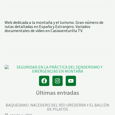
E
A
C
L
P
H
E
A
E
V
:
B
E
G
A
R
O
Z
Web dedicada a la montaña y el turismo. Gran número de
E
R
A
rutas detalladas en España y Extranjero. Variados
S
A
R
documentales de vídeo en Casiaventurilla TV.
T
K
-
S
K
H
A
E
L
P
A
-
P
K
A
A
T
L
T
A
A
P
R
A
.
T
6
T
ª
A
Últimas entradas
E
R
T
-
A
G
BAQUEDANO. NACEDERO DEL RÍO UREDERRA Y EL BALCÓN
P
O
DE PILATOS
A
R
agosto 1, 2026