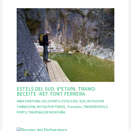
ESTELS DEL SUD. 4ªETAPA. TRAMO:
BECEITE -REF. FONT FERRERA
AREA P.NATURAL DELS PORTS
,
ESTELS DEL SUD
,
RUTAS POR
TARRAGONA
,
RUTAS POR TERUEL
,
Travesías
,
TRAVESÍA EN ELS
PORTS
,
TRAVESÍAS DE MONTAÑA