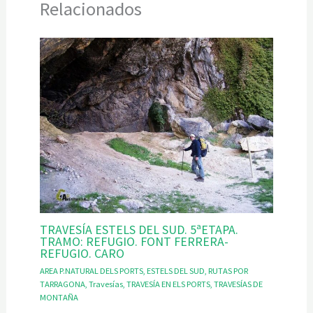
Relacionados
TRAVESÍA ESTELS DEL SUD. 5ªETAPA.
TRAMO: REFUGIO. FONT FERRERA-
REFUGIO. CARO
AREA P.NATURAL DELS PORTS
,
ESTELS DEL SUD
,
RUTAS POR
TARRAGONA
,
Travesías
,
TRAVESÍA EN ELS PORTS
,
TRAVESÍAS DE
MONTAÑA