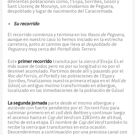
diferentes poblaciones como, l’Espa, Sorribes, Gósol y
Sant Llorenç de Morunys, sin olvidarnos de Peguera,
despoblado y lugar de nacimiento del Caracremada.
Su recorrido
El recorrido comienza y termina en los
Rasos de Peguera
,
aunque en nuestro caso lo hemos iniciado en la estrecha
carretera, junto al camino que lleva al
despoblado de
Peguera
y muy cerca del
Portell dels Terrers
.
Este
primer recorrido
transita por la
sierra d’Ensija
. Es el
más suave de todos pero no por su longitud si no por el
desnivel acumulado. Partimos desde allí y pasando por el
Roc del Ferrús
,
el Portell
y las poblaciones de
l’Espa
y
Sorribes
, finalizamos nuestra primera etapa en el
Molí de
Gósol
, un antiguo molino transformado en albergue,
localizado en las inmediaciones de la población de G
ósol
.
La segunda jornada
parte desde el mismo albergue y
asciende con fuerte pendiente por el
Torrent Fosc
para
culminar primero en el
coll dels Belitres
y continuar luego
el ascenso hasta el
Cap del Verd
con 2282mts de altitud,
techo de esta etapa. El nombre de
Cap del Verd
también lo
recibe la sierra que transitamos en esta ocasión.
Descenderemos a continuación por una preciosa canal con