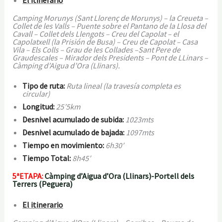
Camping Morunys (Sant Llorenç de Morunys) – la Creueta –
Collet de les Valls – Puente sobre el Pantano de la Llosa del
Cavall – Collet dels Llengots – Creu del Capolat – el
Capolatxell (la Prisión de Busa) – Creu de Capolat – Casa
Vila – Els Colls – Grau de les Collades –Sant Pere de
Graudescales – Mirador dels Presidents – Pont de LLinars –
Càmping d’Aigua d’Ora (Llinars).
Tipo de ruta:
Ruta lineal (la travesía completa es
circular)
Longitud:
25’5km
Desnivel acumulado de subida:
1023mts
Desnivel acumulado de bajada:
1097mts
Tiempo en movimiento:
6h30′
Tiempo Total:
8h45′
5ªETAPA:
Càmping d’Aigua d’Ora (Llinars)-Portell dels
Terrers (Peguera)
El itinerario