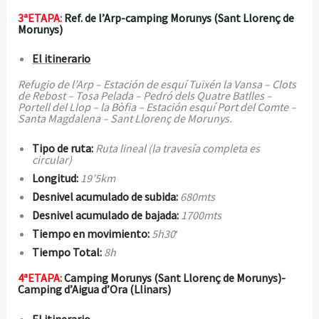
3ªETAPA:
Ref. de l’Arp-camping Morunys (Sant Llorenç de
Morunys)
El itinerario
Refugio de l’Arp – Estación de esquí Tuixén la Vansa – Clots
de Rebost – Tosa Pelada – Pedró dels Quatre Batlles –
Portell del Llop – la Bòfia – Estación esquí Port del Comte –
Santa Magdalena – Sant Llorenç de Morunys.
Tipo de ruta:
Ruta lineal (la travesía completa es
circular)
Longitud:
19’5km
Desnivel acumulado de subida:
680mts
Desnivel acumulado de bajada:
1700mts
Tiempo en movimiento:
5h30
‘
Tiempo Total:
8h
4ªETAPA:
Camping Morunys (Sant Llorenç de Morunys)-
Camping d’Aigua d’Ora (Llinars)
El itinerario