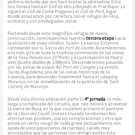
pedrera incluida que nos hará brotar la adrenalina. Esta
nos llevara hasta el
Coll de Veis
y después al
Prat Major
. Le
siguen el
Coll de Coma Pregona
y el
Coll de Port
, lugar
donde enlazamos por carretera con el
refugio de l’Arp
,
solitario y con privilegiadas vistas.
Partiendo desde este magnífico refugio de nueva
construcción, continuaremos nuestra
tercera etapa
hacia
la estación de esquí nórdico
Tuixén- La Vansa
. Estamos
caminando por la
Sierra del Port de Comte
. Ascenderemos
a lo más alto de toda la travesía culminando en las cimas
de la
Tosa Pelada
con 2379mts y a continuación al
Pedró
dels Quatre Batlles
de 2388mts. Descenderemos pasando
por las pistas de esquís del
Port del Compte
y la
ermita
Santa Magdalena
, una de las notas históricas de la
travesía, para descender finalmente hasta el
cámping
Morunys
, en las inmediaciones de la población de
Sant
Llorenç de Morunys
.
Desde esta última población parte la
4ª jornada
, la más
larga y complicada del circuito, que nos llevará a atravesar
la
sierra de Busa
, en la que cruzamos primero el pantano
de la
Llosa del Cavall
. Una vez cruzado tendremos dos
alternativas posibles, una sin complicaciones y otra que
posee un cierto riesgo de caída grave (actualmente con
ayuda de unos pasamanos de cuerdas), siendo muy
aconsejable que las personas con vértigo eviten esta