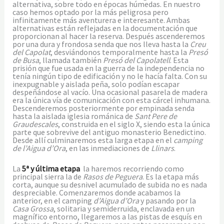
alternativa, sobre todo en épocas húmedas. En nuestro
caso hemos optado por la más peligrosa pero
infinitamente más aventurera e interesante. Ambas
alternativas están reflejadas en la documentación que
proporcionan al hacer la reserva. Después ascenderemos
por una dura y frondosa senda que nos lleva hasta la
Creu
del Capolat
, desviándonos temporalmente hasta la
Presó
de Busa
, llamada también
Presó del Capolatell
. Esta
prisión que fue usada en la guerra de la independencia no
tenía ningún tipo de edificación y no le hacía falta. Con su
inexpugnable y aislada peña, solo podían escapar
despeñándose al vacío. Una ocasional pasarela de madera
era la única vía de comunicación con esta cárcel inhumana.
Descenderemos posteriormente por empinada senda
hasta la aislada iglesia románica de
Sant Pere de
Graudescales
, construida en el siglo X, siendo esta la única
parte que sobrevive del antiguo monasterio Benedictino.
Desde allí culminaremos esta larga etapa en el
camping
de l’Aigua d’Ora
, en las inmediaciones de
Llinars
.
La
5ª
y
última etapa
la haremos recorriendo como
principal sierra la de
Rasos de Peguera
. Es la etapa más
corta, aunque su desnivel acumulado de subida no es nada
despreciable. Comenzaremos donde acabamos la
anterior, en el camping
d’Aigua d’Ora
y pasando por la
Casa Grossa
, solitaria y semiderruida, enclavada en un
magnífico entorno, llegaremos a las pistas de esquís en