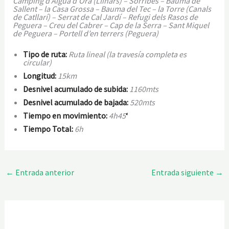
Camping d’Aigua d’Ora (Llinars) – Sorribes – Bauma de
Sallent – la Casa Grossa – Bauma del Tec – la Torre (Canals
de Catllarí) – Serrat de Cal Jardí – Refugi dels Rasos de
Peguera – Creu del Cabrer – Cap de la Serra – Sant Miquel
de Peguera – Portell d’en terrers (Peguera)
Tipo de ruta:
Ruta lineal (la travesía completa es
circular)
Longitud:
15km
Desnivel acumulado de subida:
1160mts
Desnivel acumulado de bajada:
520mts
Tiempo en movimiento:
4h45
‘
Tiempo Total:
6h
←
Entrada anterior
Entrada siguiente
→