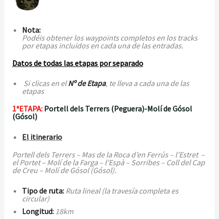
Nota:
Podéis obtener los waypoints completos en los tracks
por etapas incluidos en cada una de las entradas.
Datos de todas las etapas por separado
Si clicas en el
Nº de Etapa
,
te lleva a cada una de las
etapas
1ªETAPA:
Portell dels Terrers (Peguera)-Molí de Gósol
(Gósol)
El itinerario
Portell dels Terrers – Mas de la Roca d’en Ferrús – l’Estret –
el Portet – Molí de la Farga – l’Espà – Sorribes – Coll del Cap
de Creu – Molí de Gósol (Gósol).
Tipo de ruta:
Ruta lineal (la travesía completa es
circular)
Longitud:
18km