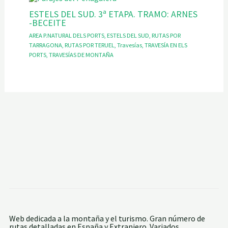
ESTELS DEL SUD. 3ª ETAPA. TRAMO: ARNES
-BECEITE
AREA P.NATURAL DELS PORTS
,
ESTELS DEL SUD
,
RUTAS POR
TARRAGONA
,
RUTAS POR TERUEL
,
Travesías
,
TRAVESÍA EN ELS
PORTS
,
TRAVESÍAS DE MONTAÑA
Web dedicada a la montaña y el turismo. Gran número de
rutas detalladas en España y Extranjero. Variados