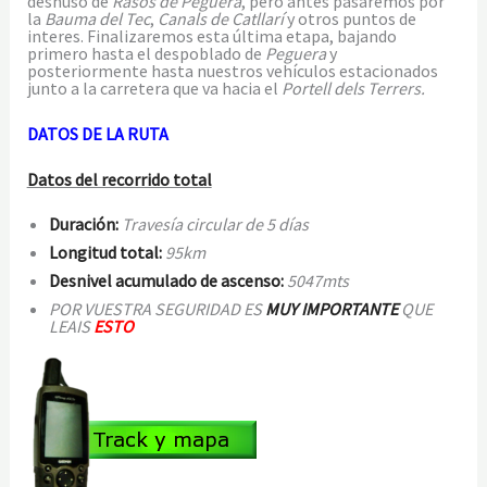
deshuso de
Rasos de Peguera
, pero antes pasaremos por
la
Bauma del Tec
,
Canals de Catllarí
y otros puntos de
interes. Finalizaremos esta última etapa, bajando
primero hasta el despoblado de
Peguera
y
posteriormente hasta nuestros vehículos estacionados
junto a la carretera que va hacia el
Portell dels Terrers.
DATOS DE LA RUTA
Datos del recorrido total
Duración:
Travesía circular de 5 días
Longitud total:
95km
Desnivel acumulado de ascenso:
5047mts
POR VUESTRA SEGURIDAD ES
MUY IMPORTANTE
QUE
LEAIS
ESTO