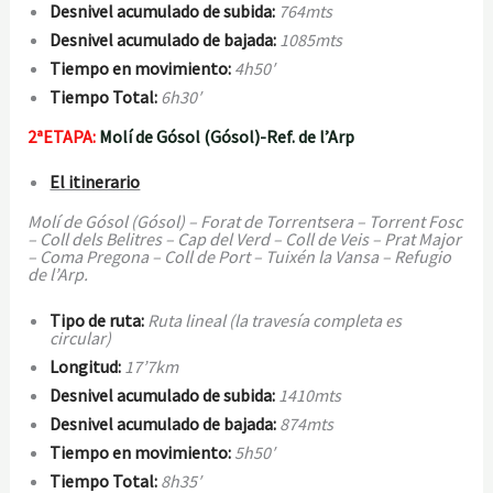
Desnivel acumulado de subida:
764mts
Desnivel acumulado de bajada:
1085mts
Tiempo en movimiento:
4h50′
Tiempo Total:
6h30′
2ªETAPA:
Molí de Gósol (Gósol)-Ref. de l’Arp
El itinerario
Molí de Gósol (Gósol) – Forat de Torrentsera – Torrent Fosc
– Coll dels Belitres – Cap del Verd – Coll de Veis – Prat Major
– Coma Pregona – Coll de Port – Tuixén la Vansa – Refugio
de l’Arp.
Tipo de ruta:
Ruta lineal (la travesía completa es
circular)
Longitud:
17’7km
Desnivel acumulado de subida:
1410mts
Desnivel acumulado de bajada:
874mts
Tiempo en movimiento:
5h50′
Tiempo Total:
8h35′