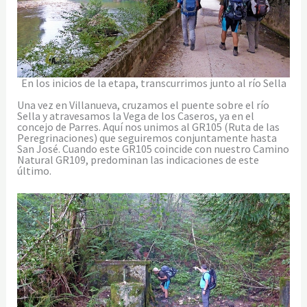
En los inicios de la etapa, transcurrimos junto al río Sella
Una vez en Villanueva, cruzamos el puente sobre el río
Sella y atravesamos la Vega de los Caseros, ya en el
concejo de Parres. Aquí nos unimos al GR105 (Ruta de las
Peregrinaciones) que seguiremos conjuntamente hasta
San José. Cuando este GR105 coincide con nuestro Camino
Natural GR109, predominan las indicaciones de este
último.