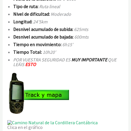
Tip
o de ruta:
Ruta lineal
Niv
el de dificultad:
Moderado
Longitud:
24’5
km
Desnivel acumulado de subida:
625mts
Desnivel ac
umulado de bajada:
600mts
Tiempo en movimiento:
6h15′
Tiempo Total:
10h20′
POR VUESTRA SEGURIDAD ES
MUY IMPORTANTE
QUE
LEÁIS
ESTO
Clica en el gráfico