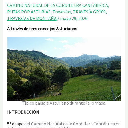
CAMINO NATURAL DE LA CORDILLERA CANTÁBRICA
,
RUTAS POR ASTURIAS
,
Travesías
,
TRAVESÍA GR109
,
TRAVESÍAS DE MONTAÑA
/
mayo 29, 2026
A través de tres concejos Asturianos
Típico paisaje Asturiano durante la jornada.
INTRODUCCIÓN
5ª etapa
del Camino Natural de la Cordillera Cantábrica en