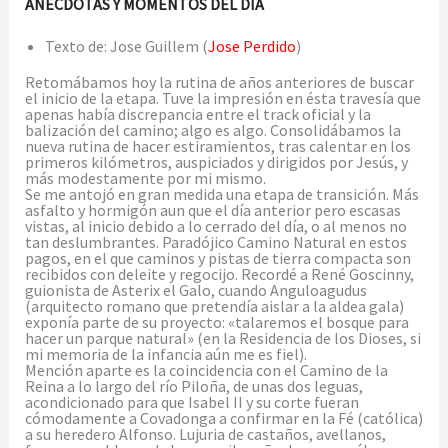
ANÉCDOTAS Y MOMENTOS DEL DÍA
Texto de: Jose Guillem (
Jose Perdido
)
Retomábamos hoy la rutina de años anteriores de buscar
el inicio de la etapa. Tuve la impresión en ésta travesía que
apenas había discrepancia entre el track oficial y la
balización del camino; algo es algo. Consolidábamos la
nueva rutina de hacer estiramientos, tras calentar en los
primeros kilómetros, auspiciados y dirigidos por Jesús, y
más modestamente por mi mismo.
Se me antojó en gran medida una etapa de transición. Más
asfalto y hormigón aun que el día anterior pero escasas
vistas, al inicio debido a lo cerrado del día, o al menos no
tan deslumbrantes. Paradójico Camino Natural en estos
pagos, en el que caminos y pistas de tierra compacta son
recibidos con deleite y regocijo. Recordé a René Goscinny,
guionista de Asterix el Galo, cuando Anguloagudus
(arquitecto romano que pretendía aislar a la aldea gala)
exponía parte de su proyecto: «talaremos el bosque para
hacer un parque natural» (en la Residencia de los Dioses, si
mi memoria de la infancia aún me es fiel).
Mención aparte es la coincidencia con el Camino de la
Reina a lo largo del río Piloña, de unas dos leguas,
acondicionado para que Isabel II y su corte fueran
cómodamente a Covadonga a confirmar en la Fé (católica)
a su heredero Alfonso. Lujuria de castaños, avellanos,