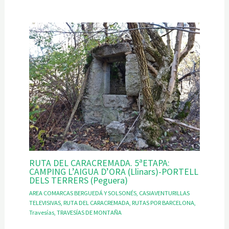
RUTA DEL CARACREMADA. 5ªETAPA:
CAMPING L’AIGUA D’ORA (Llinars)-PORTELL
DELS TERRERS (Peguera)
AREA COMARCAS BERGUEDÁ Y SOLSONÉS
,
CASIAVENTURILLAS
TELEVISIVAS
,
RUTA DEL CARACREMADA
,
RUTAS POR BARCELONA
,
Travesías
,
TRAVESÍAS DE MONTAÑA