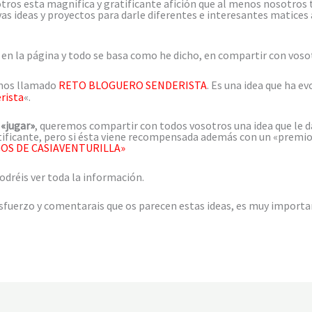
otros esta magnífica y gratificante afición que al menos nosotr
 ideas y proyectos para darle diferentes e interesantes matices a
n la página y todo se basa como he dicho, en compartir con vosot
emos llamado
RETO BLOGUERO SENDERISTA
. Es una idea que ha e
rista
«.
e
«jugar»
, queremos compartir con todos vosotros una idea que le dar
atificante, pero si ésta viene recompensada además con un «premi
OS DE CASIAVENTURILLA»
podréis ver toda la información.
esfuerzo y comentarais que os parecen estas ideas, es muy importa