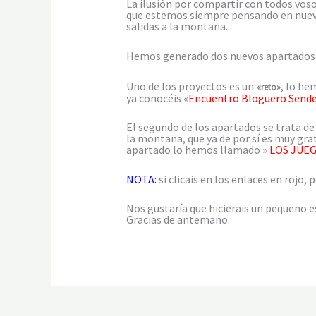
La ilusión por compartir con todos vos
que estemos siempre pensando en nuevas
salidas a la montaña.
Hemos generado dos nuevos apartados e
Uno de los proyectos es un
, lo h
«reto»
ya conocéis «
Encuentro Bloguero Sende
El segundo de los apartados se trata d
la montaña, que ya de por sí es muy gr
apartado lo hemos llamado »
LOS JUEG
NOTA:
si clicais en los enlaces en rojo, 
Nos gustaría que hicierais un pequeño 
Gracias de antemano.