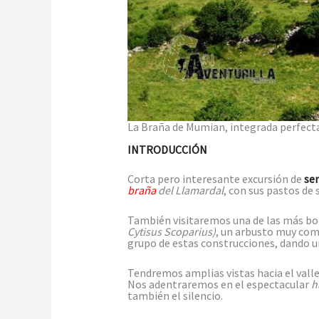
La Braña de Mumian, integrada perfect
INTRODUCCIÓN
Corta pero interesante excursión de
se
braña
del Llamardal
, con sus pastos de 
También visitaremos una de las más boni
Cytisus Scoparius)
, un arbusto muy co
grupo de estas construcciones, dando un
Tendremos amplias vistas hacia el vall
Nos adentraremos en el espectacular
h
también el silencio.