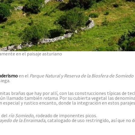
amente en el paisaje asturiano
nderismo
en el
Parque Natural y Reserva de la Biosfera de Somiedo 
siega.
tas brañas que hay por allí, con las construcciones típicas de te
mún llamado también
retama
. Por su cubierta vegetal las denomin
 especial y rustico encanto, donde la integración en estos parajes 
e del
río Somiedo
, rodeado de imponentes picos.
ayedo de la Enraimada
, catalogado de uso restringido, así que no