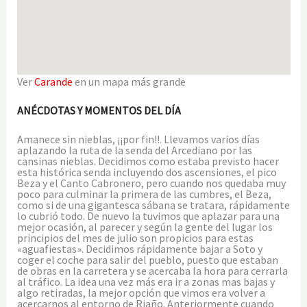
Ver
Carande
en un mapa más grande
ANÉCDOTAS Y MOMENTOS DEL DÍA
Amanece sin nieblas, ¡¡por fin!!. Llevamos varios días
aplazando la ruta de la senda del Arcediano por las
cansinas nieblas. Decidimos como estaba previsto hacer
esta histórica senda incluyendo dos ascensiones, el pico
Beza y el Canto Cabronero, pero cuando nos quedaba muy
poco para culminar la primera de las cumbres, el Beza,
como si de una gigantesca sábana se tratara, rápidamente
lo cubrió todo. De nuevo la tuvimos que aplazar para una
mejor ocasión, al parecer y según la gente del lugar los
principios del mes de julio son propicios para estas
«aguafiestas». Decidimos rápidamente bajar a Soto y
coger el coche para salir del pueblo, puesto que estaban
de obras en la carretera y se acercaba la hora para cerrarla
al tráfico. La idea una vez más era ir a zonas mas bajas y
algo retiradas, la mejor opción que vimos era volver a
acercarnos al entorno de Riaño. Anteriormente cuando