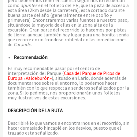
pero deberemos tener en cuenta según nos lo recuerdan
como
apuntes
en el folleto del PR, que la pista de acceso a
esta área (2km desde la carretera), esta cortado durante
buena parte del año (generalmente entre otoño y
primavera). Encontraremos varias fuentes a nuestro paso,
situándose la mayoría de ellas en la zona alta de la
excursión. Gran parte del recorrido lo hacemos por pistas
de tierra, aunque también hay lugar para una bonita senda
que recorre en un frondoso robledal en las inmediaciones
de
Carande
.
Recomendación:
Es muy recomendable pasar por el centro de
interpretación del Parque (
Casa del Parque de Picos de
Europa «Valdeburón»
), situado en Lario, donde además de
documentarnos sobre el entorno, lo podemos hacer
también con lo que respecta a senderos señalizados por la
zona. Si lo pedimos, nos proporcionarán unos folletos
muy ilustrativos de estas excursiones.
DESCRIPCIÓN DE LA RUTA
Describiré lo que vamos a encontrarnos en el recorrido, sin
hacer demasiado hincapié en los desvíos, puesto que el
trazado esta señalizado.