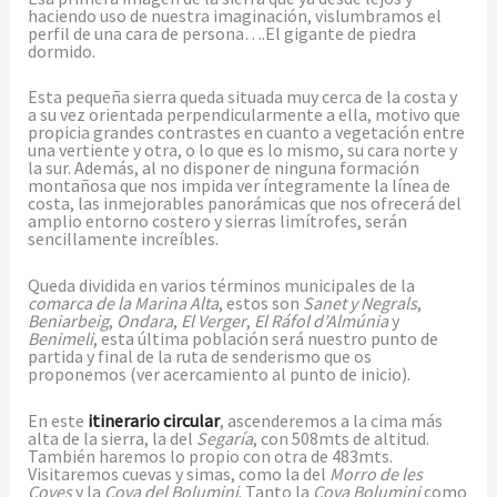
haciendo uso de nuestra imaginación, vislumbramos el
perfil de una cara de persona….El gigante de piedra
dormido.
Esta pequeña sierra queda situada muy cerca de la costa y
a su vez orientada perpendicularmente a ella, motivo que
propicia grandes contrastes en cuanto a vegetación entre
una vertiente y otra, o lo que es lo mismo, su cara norte y
la sur. Además, al no disponer de ninguna formación
montañosa que nos impida ver íntegramente la línea de
costa, las inmejorables panorámicas que nos ofrecerá del
amplio entorno costero y sierras limítrofes, serán
sencillamente increíbles.
Queda dividida en varios términos municipales de la
comarca de la Marina Alta
, estos son
Sanet y Negrals
,
Beniarbeig
,
Ondara
,
El Verger
,
El Ráfol d’Almúnia
y
Benimeli
, esta última población será nuestro punto de
partida y final de la ruta de senderismo que os
proponemos (ver acercamiento al punto de inicio).
En este
itinerario circular
, ascenderemos a la cima más
alta de la sierra, la del
Segaría
, con 508mts de altitud.
También haremos lo propio con otra de 483mts.
Visitaremos cuevas y simas, como la del
Morro de les
Coves
y la
Cova del Bolumini
. Tanto la
Cova Bolumini
como