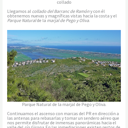
collado
Llegamos al
collado del Barranc de Ramón
y con él
obtenemos nuevas y magníficas vistas hacia la costa y el
Parque Natural
de la
marjal de Pego y Oliva
.
Parque Natural de la marjal de Pego y Oliva.
Continuamos el ascenso con marcas del PR en dirección a
las antenas para rebasarlas y tomar un sendero aéreo que
nos permite disfrutar de inmensas panorámicas hacia el
valle del
río Girona
. En las inmediaciones existen restos de