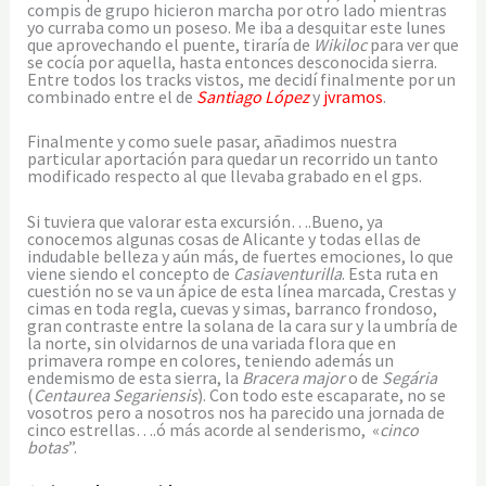
compis de grupo hicieron marcha por otro lado mientras
yo curraba como un poseso. Me iba a desquitar este lunes
que aprovechando el puente, tiraría de
Wikiloc
para ver que
se cocía por aquella, hasta entonces desconocida sierra.
Entre todos los tracks vistos, me decidí finalmente por un
combinado entre el de
Santiago López
y
jvramos
.
Finalmente y como suele pasar, añadimos nuestra
particular aportación para quedar un recorrido un tanto
modificado respecto al que llevaba grabado en el gps.
Si tuviera que valorar esta excursión….Bueno, ya
conocemos algunas cosas de Alicante y todas ellas de
indudable belleza y aún más, de fuertes emociones, lo que
viene siendo el concepto de
Casiaventurilla
. Esta ruta en
cuestión no se va un ápice de esta línea marcada, Crestas y
cimas en toda regla, cuevas y simas, barranco frondoso,
gran contraste entre la solana de la cara sur y la umbría de
la norte, sin olvidarnos de una variada flora que en
primavera rompe en colores, teniendo además un
endemismo de esta sierra, la
Bracera
major
o de
Segária
(
Centaurea Segariensis
). Con todo este escaparate, no se
vosotros pero a nosotros nos ha parecido una jornada de
cinco estrellas….ó más acorde al senderismo, «
cinco
botas
”.