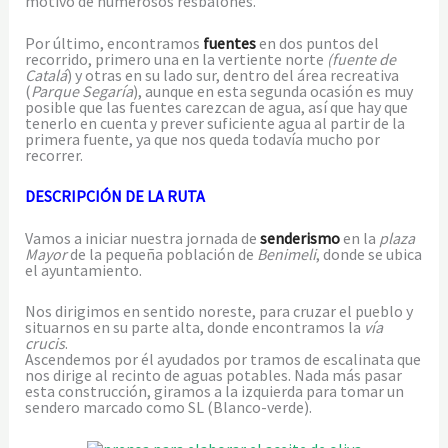
motivo de numerosos resbalones.
Por último, encontramos
fuentes
en dos puntos del
recorrido, primero una en la vertiente norte
(fuente de
Catalá
) y otras en su lado sur, dentro del área recreativa
(
Parque Segaría
), aunque en esta segunda ocasión es muy
posible que las fuentes carezcan de agua, así que hay que
tenerlo en cuenta y prever suficiente agua al partir de la
primera fuente, ya que nos queda todavía mucho por
recorrer.
DESCRIPCIÓN DE LA RUTA
Vamos a iniciar nuestra jornada de
senderismo
en la
plaza
Mayor
de la pequeña población de
Benimeli
, donde se ubica
el ayuntamiento.
Nos dirigimos en sentido noreste, para cruzar el pueblo y
situarnos en su parte alta, donde encontramos la
vía
crucis
.
Ascendemos por él ayudados por tramos de escalinata que
nos dirige al recinto de aguas potables. Nada más pasar
esta construcción, giramos a la izquierda para tomar un
sendero marcado como SL (Blanco-verde).