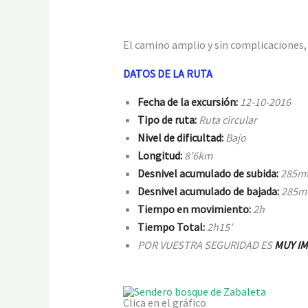
El camino amplio y sin complicaciones, n
DATOS DE LA RUTA
Fecha de la excursión:
12-10-2016
Tipo de ruta:
Ruta circular
Nivel de dificultad:
Bajo
Longitud:
8’6km
Desnivel acumulado de subida:
285
m
Desnivel acumulado de bajada:
285m
Tiempo en movimiento:
2h
Tiempo Total:
2h15′
POR VUESTRA SEGURIDAD ES
MUY I
Clica en el gráfico