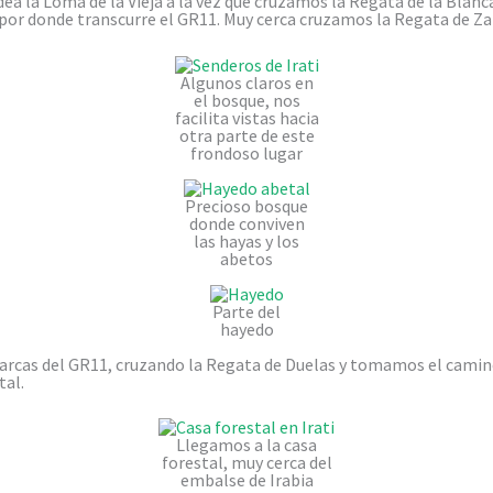
dea la Loma de la Vieja a la vez que cruzamos la Regata de la Bla
 por donde transcurre el GR11. Muy cerca cruzamos la Regata de Za
Algunos claros en
el bosque, nos
facilita vistas hacia
otra parte de este
frondoso lugar
Precioso bosque
donde conviven
las hayas y los
abetos
Parte del
hayedo
rcas del GR11, cruzando la Regata de Duelas y tomamos el camino
tal.
Llegamos a la casa
forestal, muy cerca del
embalse de Irabia