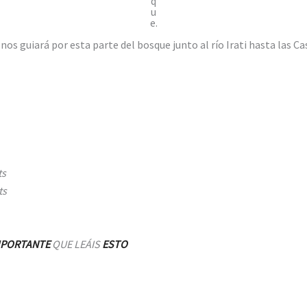
q
u
e.
os guiará por esta parte del bosque junto al río Irati hasta las Cas
ts
ts
MPORTANTE
QUE LEÁIS
ESTO