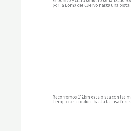
El bonito y claro sendero señalizado ro
por la Loma del Cuervo hasta una pista
Recorremos 1’2km esta pista con las ma
tiempo nos conduce hasta la casa fores