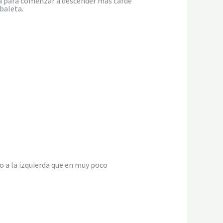
nca para comenzar a descender más tarde
baleta.
 a la izquierda que en muy poco