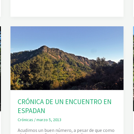
U
D
I
A
D
E
V
E
O
.
B
A
R
R
A
N
C
O
S
D
E
CRÓNICA DE UN ENCUENTRO EN
L
A
ESPADAN
L
C
Crónicas
/
marzo 5, 2013
O
R
N
Acudimos un buen número, a pesar de que como