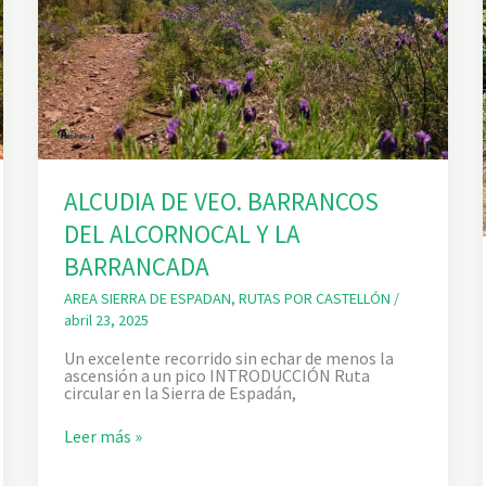
ALCUDIA DE VEO. BARRANCOS
DEL ALCORNOCAL Y LA
BARRANCADA
AREA SIERRA DE ESPADAN
,
RUTAS POR CASTELLÓN
/
abril 23, 2025
Un excelente recorrido sin echar de menos la
ascensión a un pico INTRODUCCIÓN Ruta
circular en la Sierra de Espadán,
A
Leer más »
L
C