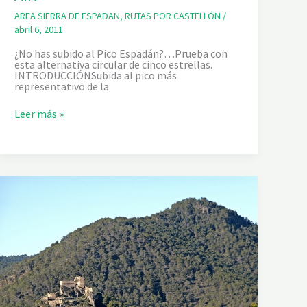
Y
AREA SIERRA DE ESPADAN
,
RUTAS POR CASTELLÓN
/
G
R
abril 6, 2011
3
3
¿No has subido al Pico Espadán?…Prueba con
3
esta alternativa circular de cinco estrellas.
INTRODUCCIÓNSubida al pico más
representativo de la
A
Leer más »
S
C
E
N
S
I
Ó
N
A
L
E
S
P
A
D
A
N