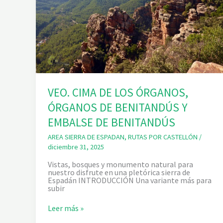
VEO. CIMA DE LOS ÓRGANOS,
ÓRGANOS DE BENITANDÚS Y
EMBALSE DE BENITANDÚS
AREA SIERRA DE ESPADAN
,
RUTAS POR CASTELLÓN
/
diciembre 31, 2025
Vistas, bosques y monumento natural para
nuestro disfrute en una pletórica sierra de
Espadán INTRODUCCIÓN Una variante más para
subir
V
Leer más »
E