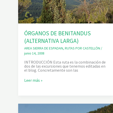
Ú
R
S
R
A
D
E
E
S
P
ÓRGANOS DE BENITANDUS
A
D
(ALTERNATIVA LARGA)
A
N
AREA SIERRA DE ESPADAN
,
RUTAS POR CASTELLÓN
/
:
C
junio 14, 2008
I
N
INTRODUCCIÓN Esta ruta es la combinación de
C
dos de las excursiones que tenemos editadas en
O
el blog. Concretamente son las
M
I
Ó
Leer más »
L
R
E
G
S
A
D
N
E
O
E
S
S
D
P
E