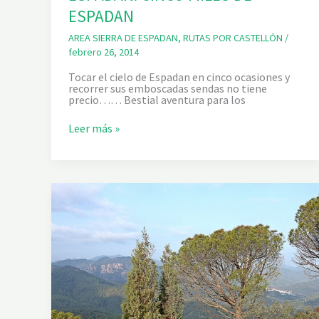
B
E
ESPADAN
N
I
AREA SIERRA DE ESPADAN
,
RUTAS POR CASTELLÓN
/
T
febrero 26, 2014
A
N
Tocar el cielo de Espadan en cinco ocasiones y
D
recorrer sus emboscadas sendas no tiene
Ú
precio…… Bestial aventura para los
S
Y
E
S
Leer más »
M
E
B
N
A
D
L
E
S
R
E
I
D
S
E
M
B
O
E
E
N
N
I
L
T
A
A
S
N
I
D
E