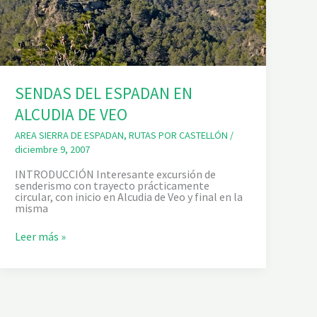
D
E
S
D
E
A
Í
N
SENDAS DEL ESPADAN EN
ALCUDIA DE VEO
AREA SIERRA DE ESPADAN
,
RUTAS POR CASTELLÓN
/
diciembre 9, 2007
INTRODUCCIÓN Interesante excursión de
senderismo con trayecto prácticamente
circular, con inicio en Alcudia de Veo y final en la
misma
S
Leer más »
E
N
D
A
S
D
E