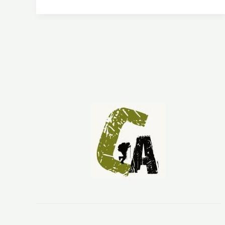
T
A
P
O
R
L
A
S
I
E
R
R
A
E
S
P
A
D
A
N
:
A
L
C
U
D
I
A