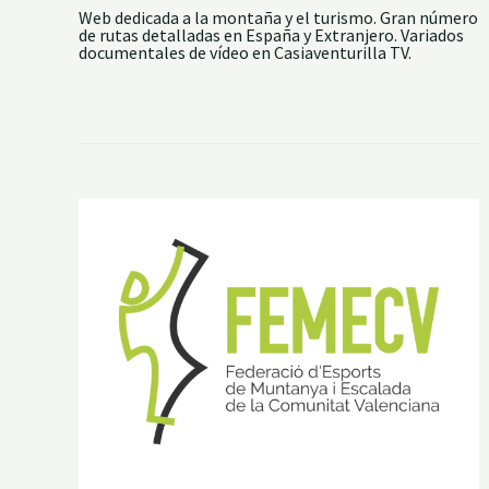
D
Web dedicada a la montaña y el turismo. Gran número
E
de rutas detalladas en España y Extranjero. Variados
V
documentales de vídeo en Casiaventurilla TV.
E
O
–
O
R
G
A
N
O
S
D
E
B
E
N
I
T
A
N
D
U
S
–
A
L