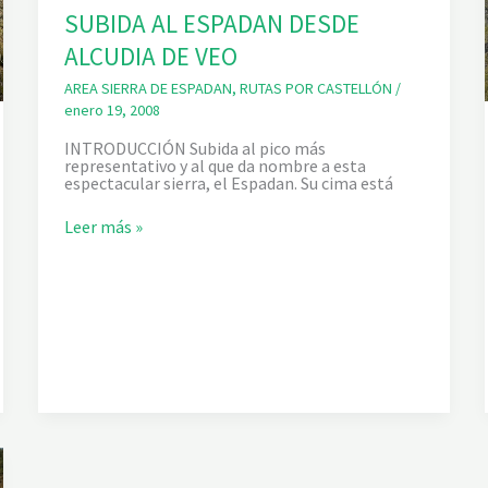
A
SUBIDA AL ESPADAN DESDE
D
A
ALCUDIA DE VEO
N
AREA SIERRA DE ESPADAN
,
RUTAS POR CASTELLÓN
/
enero 19, 2008
INTRODUCCIÓN Subida al pico más
representativo y al que da nombre a esta
espectacular sierra, el Espadan. Su cima está
S
Leer más »
U
B
I
D
A
A
L
E
S
P
A
D
A
N
D