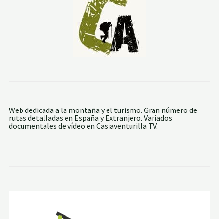
I
T
A
N
A
Y
C
A
S
C
A
D
A
D
Web dedicada a la montaña y el turismo. Gran número de
E
rutas detalladas en España y Extranjero. Variados
L
documentales de vídeo en Casiaventurilla TV.
A
S
L
A
V
A
D
E
R
A
S