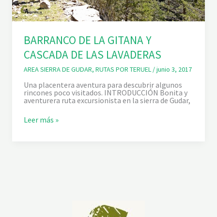
BARRANCO DE LA GITANA Y
CASCADA DE LAS LAVADERAS
AREA SIERRA DE GUDAR
,
RUTAS POR TERUEL
/
junio 3, 2017
Una placentera aventura para descubrir algunos
rincones poco visitados. INTRODUCCIÓN Bonita y
aventurera ruta excursionista en la sierra de Gudar,
B
Leer más »
A
R
R
A
N
C
O
D
E
L
A
G