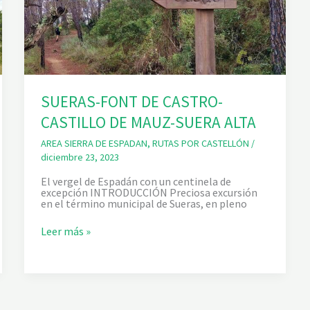
SUERAS-FONT DE CASTRO-
CASTILLO DE MAUZ-SUERA ALTA
AREA SIERRA DE ESPADAN
,
RUTAS POR CASTELLÓN
/
diciembre 23, 2023
El vergel de Espadán con un centinela de
excepción INTRODUCCIÓN Preciosa excursión
en el término municipal de Sueras, en pleno
S
Leer más »
U
E
R
A
S
-
F