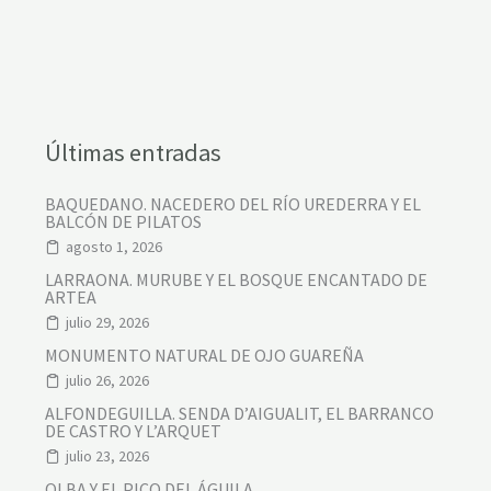
O
N
T
D
E
C
A
S
Últimas entradas
T
R
O
BAQUEDANO. NACEDERO DEL RÍO UREDERRA Y EL
-
BALCÓN DE PILATOS
C
A
agosto 1, 2026
S
T
LARRAONA. MURUBE Y EL BOSQUE ENCANTADO DE
I
ARTEA
L
julio 29, 2026
L
O
MONUMENTO NATURAL DE OJO GUAREÑA
D
julio 26, 2026
E
M
ALFONDEGUILLA. SENDA D’AIGUALIT, EL BARRANCO
A
DE CASTRO Y L’ARQUET
U
Z
julio 23, 2026
-
S
OLBA Y EL PICO DEL ÁGUILA