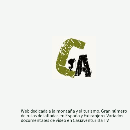
O
D
E
M
A
U
Z
D
E
S
D
E
L
A
F
O
N
T
D
E
C
A
S
T
Web dedicada a la montaña y el turismo. Gran número
R
de rutas detalladas en España y Extranjero. Variados
O
documentales de vídeo en Casiaventurilla TV.