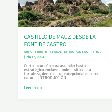
CASTILLO DE MAUZ DESDE LA
FONT DE CASTRO
AREA SIERRA DE ESPADAN
,
RUTAS POR CASTELLÓN
/
junio 16, 2024
Corta excursión para ascender hasta el
estratégico enclave donde se sitúa esta
fortaleza, dentro de un excepcional entorno
natural. INTRODUCCIÓN
C
Leer más »
A
S
T
I
L
L