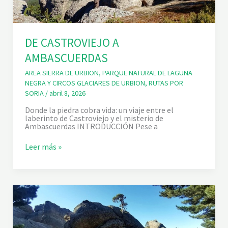
DE CASTROVIEJO A
AMBASCUERDAS
AREA SIERRA DE URBION
,
PARQUE NATURAL DE LAGUNA
NEGRA Y CIRCOS GLACIARES DE URBION
,
RUTAS POR
SORIA
/
abril 8, 2026
Donde la piedra cobra vida: un viaje entre el
laberinto de Castroviejo y el misterio de
Ambascuerdas INTRODUCCIÓN Pese a
D
Leer más »
E
C
A
S
T
R
O
V
I
E