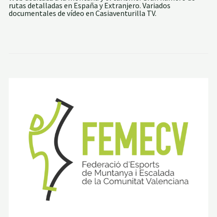
rutas detalladas en España y Extranjero. Variados
S
documentales de vídeo en Casiaventurilla TV.
P
R
O
V
I
N
C
I
A
S