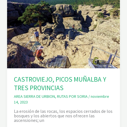
D
E
C
A
S
T
R
O
V
I
E
J
O
CASTROVIEJO, PICOS MUÑALBA Y
TRES PROVINCIAS
AREA SIERRA DE URBION
,
RUTAS POR SORIA
/
noviembre
14, 2023
La erosión de las rocas, los espacios cerrados de los
bosques y los abiertos que nos ofrecen las
ascensiones; un