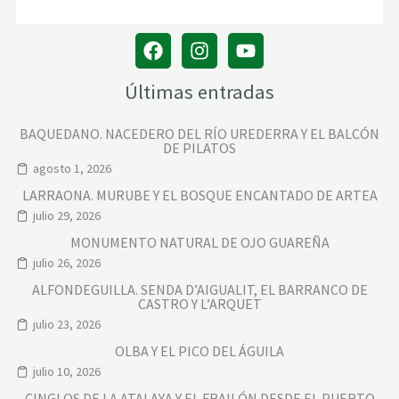
E
L
R
Í
O
P
Últimas entradas
A
L
A
BAQUEDANO. NACEDERO DEL RÍO UREDERRA Y EL BALCÓN
N
DE PILATOS
C
I
agosto 1, 2026
A
LARRAONA. MURUBE Y EL BOSQUE ENCANTADO DE ARTEA
julio 29, 2026
MONUMENTO NATURAL DE OJO GUAREÑA
julio 26, 2026
ALFONDEGUILLA. SENDA D’AIGUALIT, EL BARRANCO DE
CASTRO Y L’ARQUET
julio 23, 2026
OLBA Y EL PICO DEL ÁGUILA
julio 10, 2026
CINGLOS DE LA ATALAYA Y EL FRAILÓN DESDE EL PUERTO