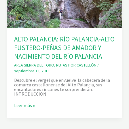
ALTO PALANCIA: RÍO PALANCIA-ALTO
FUSTERO-PEÑAS DE AMADOR Y
NACIMIENTO DEL RÍO PALANCIA
AREA SIERRA DEL TORO
,
RUTAS POR CASTELLÓN
/
septiembre 13, 2013
Descubre el vergel que envuelve la cabecera de la
comarca castellonense del Alto Palancia, sus
encantadores rincones te sorprenderán.
INTRODUCCIÓN
A
Leer más »
L
T
O
P
A