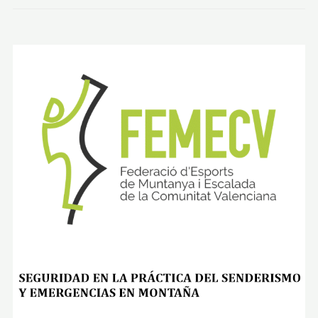
R
O
-
P
E
Ñ
A
S
D
E
A
M
A
D
O
R
Y
N
A
C
I
M
I
E
N
T
O
D