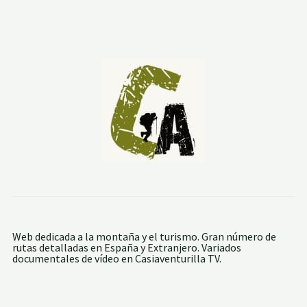
L
A
N
C
I
A
:
R
Í
O
P
A
L
A
N
C
I
A
-
A
L
Web dedicada a la montaña y el turismo. Gran número de
T
rutas detalladas en España y Extranjero. Variados
O
documentales de vídeo en Casiaventurilla TV.
F
U
S
T
E