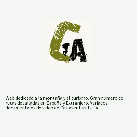
E
U
R
O
P
A
:
C
O
L
L
A
D
O
D
E
C
H
A
V
Web dedicada a la montaña y el turismo. Gran número de
I
rutas detalladas en España y Extranjero. Variados
D
documentales de vídeo en Casiaventurilla TV.
A