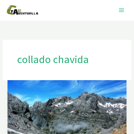
Ir
al
contenido
collado chavida