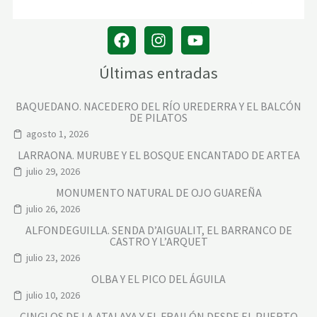
E
L
R
Í
O
P
Últimas entradas
A
L
A
BAQUEDANO. NACEDERO DEL RÍO UREDERRA Y EL BALCÓN
N
DE PILATOS
C
I
agosto 1, 2026
A
LARRAONA. MURUBE Y EL BOSQUE ENCANTADO DE ARTEA
julio 29, 2026
MONUMENTO NATURAL DE OJO GUAREÑA
julio 26, 2026
ALFONDEGUILLA. SENDA D’AIGUALIT, EL BARRANCO DE
CASTRO Y L’ARQUET
julio 23, 2026
OLBA Y EL PICO DEL ÁGUILA
julio 10, 2026
CINGLOS DE LA ATALAYA Y EL FRAILÓN DESDE EL PUERTO