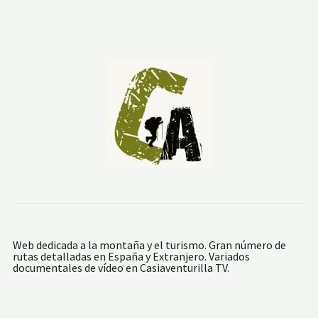
L
A
N
C
I
A
:
R
Í
O
P
A
L
A
N
C
I
A
-
A
L
Web dedicada a la montaña y el turismo. Gran número de
T
rutas detalladas en España y Extranjero. Variados
O
documentales de vídeo en Casiaventurilla TV.
F
U
S
T
E