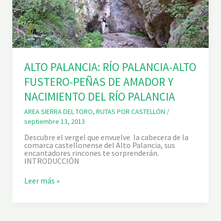
ALTO PALANCIA: RÍO PALANCIA-ALTO
FUSTERO-PEÑAS DE AMADOR Y
NACIMIENTO DEL RÍO PALANCIA
AREA SIERRA DEL TORO
,
RUTAS POR CASTELLÓN
/
septiembre 13, 2013
Descubre el vergel que envuelve la cabecera de la
comarca castellonense del Alto Palancia, sus
encantadores rincones te sorprenderán.
INTRODUCCIÓN
A
Leer más »
L
T
O
P
A