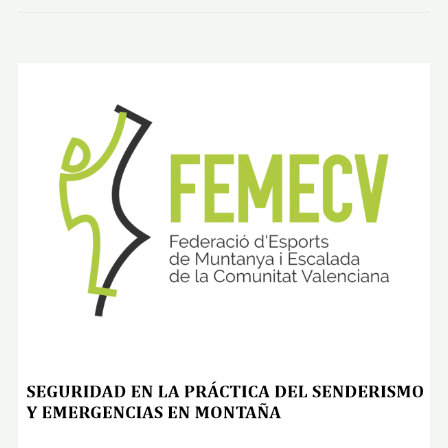
R
O
-
P
E
Ñ
A
S
D
E
A
M
A
D
O
R
Y
N
A
C
I
M
I
E
N
T
O
D