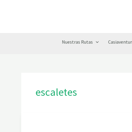
Ir
al
contenido
Nuestras Rutas
Casiaventur
escaletes