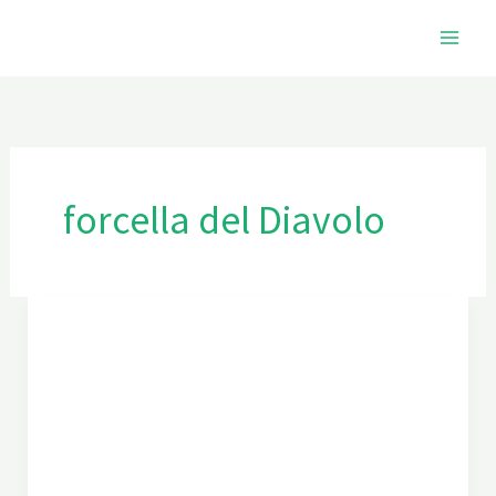
Ir
al
contenido
forcella del Diavolo