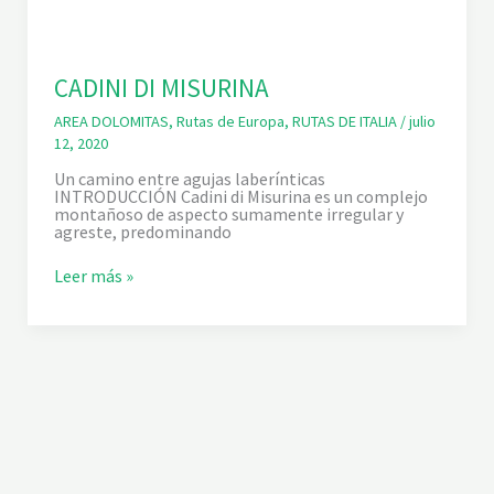
CADINI DI MISURINA
AREA DOLOMITAS
,
Rutas de Europa
,
RUTAS DE ITALIA
/
julio
12, 2020
Un camino entre agujas laberínticas
INTRODUCCIÓN Cadini di Misurina es un complejo
montañoso de aspecto sumamente irregular y
agreste, predominando
C
Leer más »
A
D
I
N
I
D
I
M
I
S
U
R