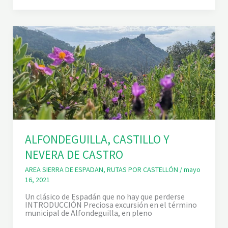
D
F
I
O
A
N
Y
D
C
E
U
G
E
U
V
I
A
L
D
L
E
A
S
.
A
L
N
’
T
A
V
R
I
Q
ALFONDEGUILLA, CASTILLO Y
C
U
E
E
NEVERA DE CASTRO
N
T
T
,
AREA SIERRA DE ESPADAN
,
RUTAS POR CASTELLÓN
/
mayo
M
16, 2021
I
R
Un clásico de Espadán que no hay que perderse
A
INTRODUCCIÓN Preciosa excursión en el término
D
municipal de Alfondeguilla, en pleno
O
R