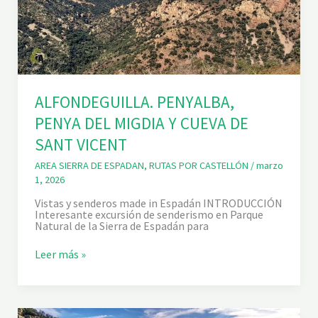
L
L
A
.
S
E
N
D
A
ALFONDEGUILLA. PENYALBA,
D
’
PENYA DEL MIGDIA Y CUEVA DE
A
I
SANT VICENT
G
U
AREA SIERRA DE ESPADAN
,
RUTAS POR CASTELLÓN
/
marzo
A
1, 2026
L
I
Vistas y senderos made in Espadán INTRODUCCIÓN
T
Interesante excursión de senderismo en Parque
,
Natural de la Sierra de Espadán para
E
L
B
A
Leer más »
A
L
R
F
R
O
A
N
N
D