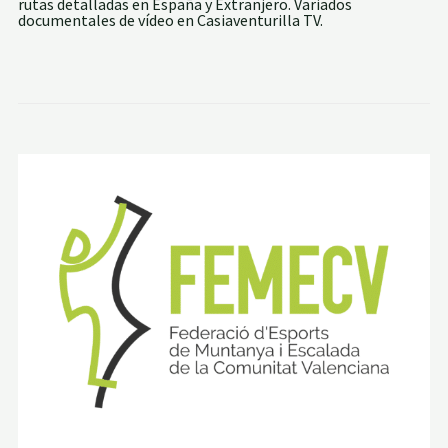
rutas detalladas en España y Extranjero. Variados
A
A
documentales de vídeo en Casiaventurilla TV.
L
D
L
E
O
C
P
A
S
S
T
R
O