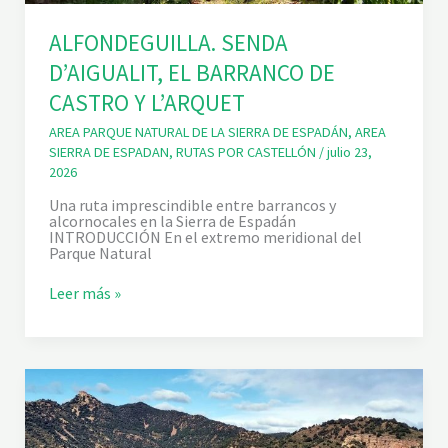
ALFONDEGUILLA. SENDA
D’AIGUALIT, EL BARRANCO DE
CASTRO Y L’ARQUET
AREA PARQUE NATURAL DE LA SIERRA DE ESPADÁN
,
AREA
SIERRA DE ESPADAN
,
RUTAS POR CASTELLÓN
/
julio 23,
2026
Una ruta imprescindible entre barrancos y
alcornocales en la Sierra de Espadán
INTRODUCCIÓN En el extremo meridional del
Parque Natural
A
Leer más »
L
F
O
N
D
E
G
U
I