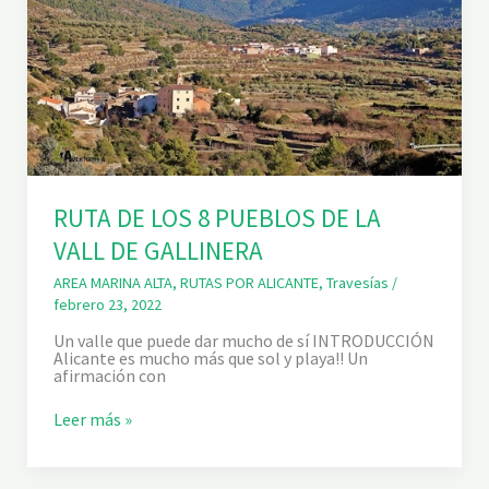
O
D
O
I
X
Y
C
A
S
T
E
L
RUTA DE LOS 8 PUEBLOS DE LA
L
D
VALL DE GALLINERA
’
A
AREA MARINA ALTA
,
RUTAS POR ALICANTE
,
Travesías
/
M
febrero 23, 2022
B
R
Un valle que puede dar mucho de sí INTRODUCCIÓN
A
Alicante es mucho más que sol y playa!! Un
afirmación con
R
Leer más »
U
T
A
D