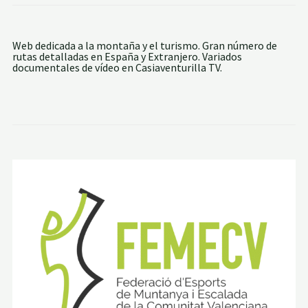
e
C
a
s
Web dedicada a la montaña y el turismo. Gran número de
t
rutas detalladas en España y Extranjero. Variados
e
documentales de vídeo en Casiaventurilla TV.
l
l
d
e
C
a
s
t
e
l
l
s