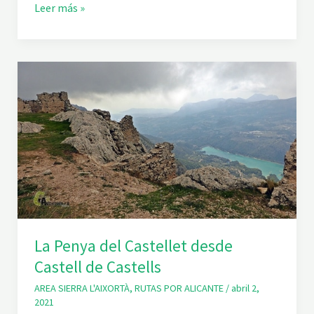
S
Leer más »
E
i
R
e
A
r
r
a
S
e
g
à
r
i
a
-
L
a
P
e
n
y
a
La Penya del Castellet desde
R
o
Castell de Castells
j
a
y
AREA SIERRA L'AIXORTÀ
,
RUTAS POR ALICANTE
/
abril 2,
C
2021
u