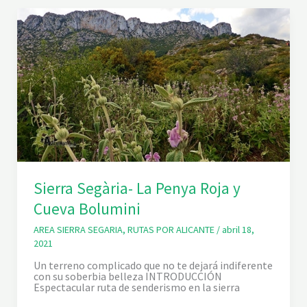
E
L
O
S
8
P
U
E
B
L
O
S
D
E
L
A
Sierra Segària- La Penya Roja y
V
A
Cueva Bolumini
L
L
D
AREA SIERRA SEGARIA
,
RUTAS POR ALICANTE
/
abril 18,
E
2021
G
A
Un terreno complicado que no te dejará indiferente
L
con su soberbia belleza INTRODUCCIÓN
L
Espectacular ruta de senderismo en la sierra
I
N