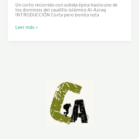
e
Un corto recorrido con subida épica hasta uno de
v
los dominios del caudillo islámico Al-Azraq
a
INTRODUCCIÓN Corta pero bonita ruta
B
o
L
Leer más »
l
a
u
P
m
e
i
n
n
y
i
a
d
e
l
C
a
s
t
e
l
l
e
t
d
e
s
d