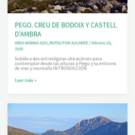
PEGO. CREU DE BODOIX Y CASTELL
D’AMBRA
AREA MARINA ALTA
,
RUTAS POR ALICANTE
/
febrero 10,
2025
Subida a dos estratégicas ubicaciones para
contemplar desde las alturas a Pego y su entorno
de mar y montaña INTRODUCCIÓN
P
Leer más »
E
G
O
.
C
R
E
U
D
E
B