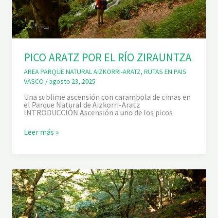
PICO ARATZ POR EL RÍO ZIRAUNTZA
AREA PARQUE NATURAL AIZKORRI-ARATZ
,
RUTAS EN PAIS
VASCO
/
agosto 23, 2025
Una sublime ascensión con carambola de cimas en
el Parque Natural de Aizkorri-Aratz
INTRODUCCIÓN Ascensión a uno de los picos
P
Leer más »
I
C
O
A
R
A
T
Z
P
O
R