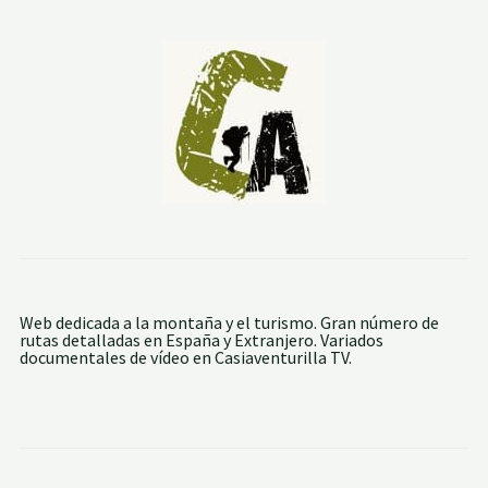
E
L
R
I
O
Z
I
R
A
U
N
T
Z
A
Web dedicada a la montaña y el turismo. Gran número de
rutas detalladas en España y Extranjero. Variados
documentales de vídeo en Casiaventurilla TV.