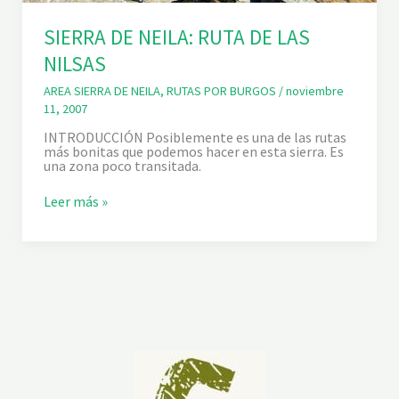
SIERRA DE NEILA: RUTA DE LAS
NILSAS
AREA SIERRA DE NEILA
,
RUTAS POR BURGOS
/
noviembre
11, 2007
INTRODUCCIÓN Posiblemente es una de las rutas
más bonitas que podemos hacer en esta sierra. Es
una zona poco transitada.
S
Leer más »
I
E
R
R
A
D
E
N
E
I
L
A
: