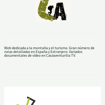
R
U
T
A
D
E
L
A
S
N
I
L
S
Web dedicada a la montaña y el turismo. Gran número de
A
rutas detalladas en España y Extranjero. Variados
S
documentales de vídeo en Casiaventurilla TV.