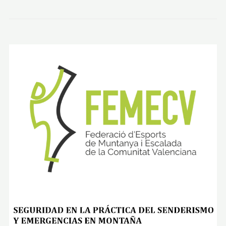
R
A
C
A
N
T
Á
B
R
I
C
A
.
E
T
A
P
A
1
:
P
A
N
E
S
–
A
L