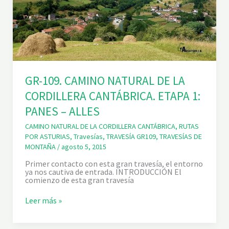
GR-109. CAMINO NATURAL DE LA
CORDILLERA CANTÁBRICA. ETAPA 1:
PANES – ALLES
CAMINO NATURAL DE LA CORDILLERA CANTÁBRICA
,
RUTAS
POR ASTURIAS
,
Travesías
,
TRAVESÍA GR109
,
TRAVESÍAS DE
MONTAÑA
/
agosto 5, 2015
Primer contacto con esta gran travesía, el entorno
ya nos cautiva de entrada. INTRODUCCIÓN El
comienzo de esta gran travesía
G
Leer más »
R
-
1