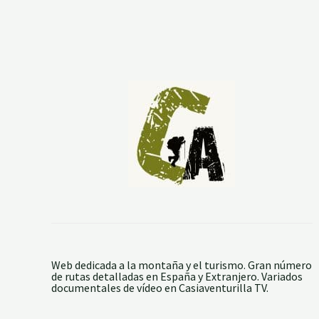
A
R
D
E
C
A
L
A
T
A
Ñ
A
Z
O
R
Web dedicada a la montaña y el turismo. Gran número
de rutas detalladas en España y Extranjero. Variados
documentales de vídeo en Casiaventurilla TV.