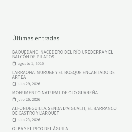
R
D
E
C
A
S
T
R
Últimas entradas
O
V
I
BAQUEDANO. NACEDERO DEL RÍO UREDERRA Y EL
E
BALCÓN DE PILATOS
J
O
agosto 1, 2026
LARRAONA. MURUBE Y EL BOSQUE ENCANTADO DE
ARTEA
julio 29, 2026
MONUMENTO NATURAL DE OJO GUAREÑA
julio 26, 2026
ALFONDEGUILLA. SENDA D’AIGUALIT, EL BARRANCO
DE CASTRO Y L’ARQUET
julio 23, 2026
OLBA Y EL PICO DEL ÁGUILA