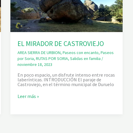
EL MIRADOR DE CASTROVIEJO
AREA SIERRA DE URBION
,
Paseos con encanto
,
Paseos
por Soria
,
RUTAS POR SORIA
,
Salidas en familia
/
noviembre 18, 2023
En poco espacio, un disfrute intenso entre rocas
laberínticas. INTRODUCCIÓN El paraje de
Castroviejo, en el término municipal de Duruelo
E
Leer más »
L
M
I
R
A
D
O