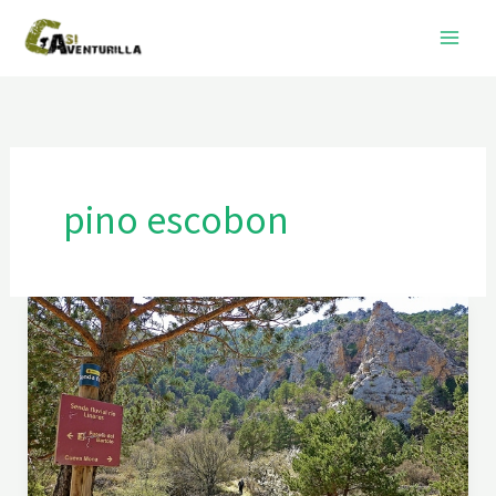
Ir
al
contenido
pino escobon