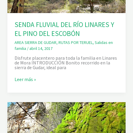
SENDA FLUVIAL DEL RÍO LINARES Y
EL PINO DEL ESCOBÓN
AREA SIERRA DE GUDAR
,
RUTAS POR TERUEL
,
Salidas en
familia
/
abril 14, 2017
Disfrute placentero para toda la familia en Linares
de Mora INTRODUCCIÓN Bonito recorrido en la
sierra de Gudar, ideal para
S
Leer más »
E
N
D
A
F
L
U
V
I
A
L