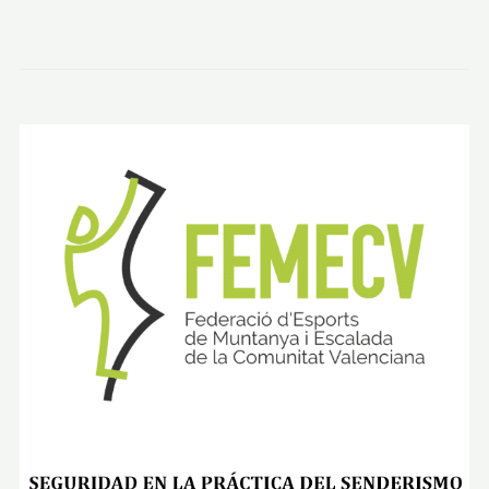
A
L
T
O
D
E
L
M
O
N
E
G
R
O