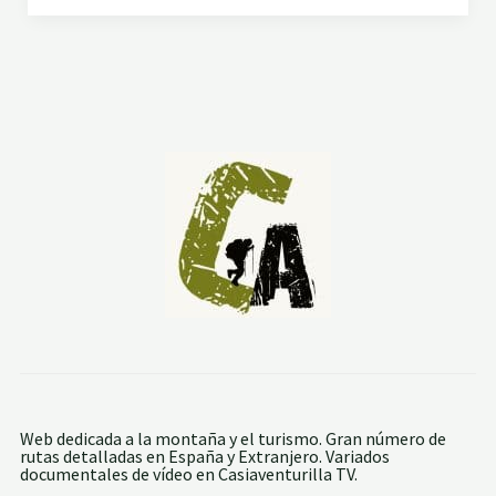
E
Ó
R
N
R
A
D
E
G
Ú
D
A
R
:
L
I
N
A
R
E
S
D
E
M
O
R
A
Web dedicada a la montaña y el turismo. Gran número de
Y
rutas detalladas en España y Extranjero. Variados
E
documentales de vídeo en Casiaventurilla TV.
L