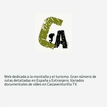
L
E
N
G
Ú
D
A
R
:
G
Ú
D
A
R
Y
L
O
S
C
A
Web dedicada a la montaña y el turismo. Gran número de
Ñ
rutas detalladas en España y Extranjero. Variados
O
documentales de vídeo en Casiaventurilla TV.
S