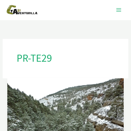
Ir
al
contenido
PR-TE29