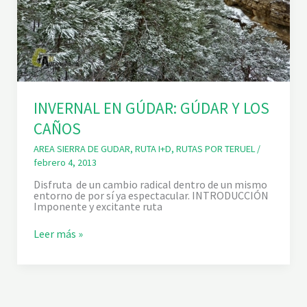
INVERNAL EN GÚDAR: GÚDAR Y LOS
CAÑOS
AREA SIERRA DE GUDAR
,
RUTA I+D
,
RUTAS POR TERUEL
/
febrero 4, 2013
Disfruta de un cambio radical dentro de un mismo
entorno de por sí ya espectacular. INTRODUCCIÓN
Imponente y excitante ruta
I
Leer más »
N
V
E
R
N
A