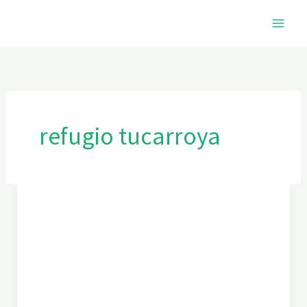
Ir
al
contenido
refugio tucarroya