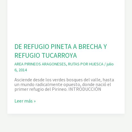
DE REFUGIO PINETA A BRECHA Y
REFUGIO TUCARROYA
AREA PIRINEOS ARAGONESES
,
RUTAS POR HUESCA
/
julio
6, 2014
Asciende desde los verdes bosques del valle, hasta
un mundo radicalmente opuesto, donde nació el
primer refugio del Pirineo. INTRODUCCIÓN
D
Leer más »
E
R
E
F
U
G