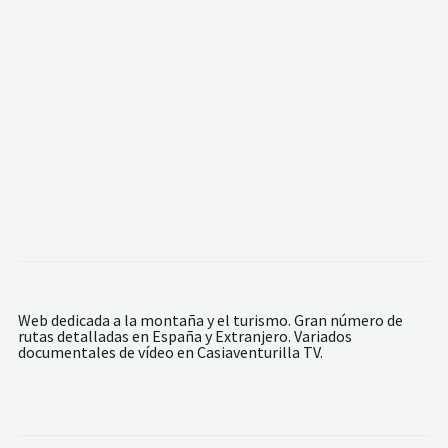
I
O
P
I
N
E
T
A
A
B
R
E
C
H
A
Y
R
E
F
U
Web dedicada a la montaña y el turismo. Gran número de
G
rutas detalladas en España y Extranjero. Variados
I
documentales de vídeo en Casiaventurilla TV.
O
T
U
C
A
R