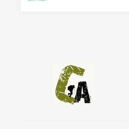
I
R
A
T
-
B
A
R
R
A
N
C
O
D
E
L
A
S
S
A
L
I
N
A
S
Y
S
A