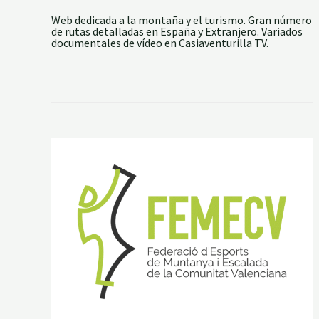
L
T
Web dedicada a la montaña y el turismo. Gran número
O
de rutas detalladas en España y Extranjero. Variados
D
documentales de vídeo en Casiaventurilla TV.
E
L
A
N
O
V
I
A