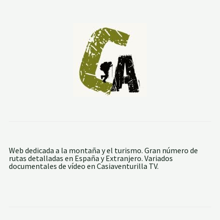
D
E
L
A
N
E
V
E
R
A
Web dedicada a la montaña y el turismo. Gran número de
rutas detalladas en España y Extranjero. Variados
documentales de vídeo en Casiaventurilla TV.