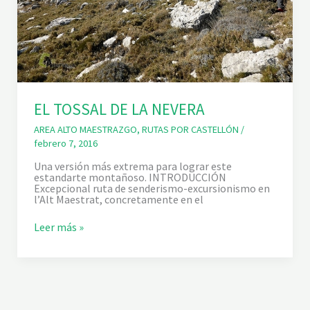
EL TOSSAL DE LA NEVERA
AREA ALTO MAESTRAZGO
,
RUTAS POR CASTELLÓN
/
febrero 7, 2016
Una versión más extrema para lograr este
estandarte montañoso. INTRODUCCIÓN
Excepcional ruta de senderismo-excursionismo en
l’Alt Maestrat, concretamente en el
E
Leer más »
L
T
O
S
S
A
L