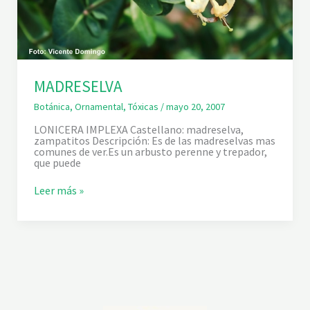
MADRESELVA
Botánica
,
Ornamental
,
Tóxicas
/
mayo 20, 2007
LONICERA IMPLEXA Castellano: madreselva,
zampatitos Descripción: Es de las madreselvas mas
comunes de ver.Es un arbusto perenne y trepador,
que puede
M
Leer más »
A
D
R
E
S
E
L
V
A