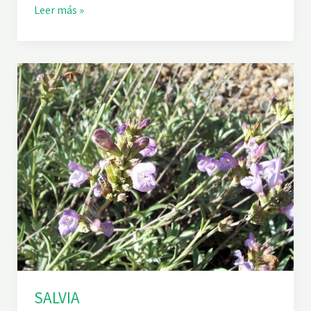
R
Leer más »
U
S
C
O
SALVIA