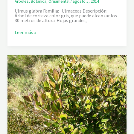
Árboles
,
Botánica
,
Ornamental
/
agosto 5, 2014
Ulmus glabra Familia: Ulmaceas Descripción:
Árbol de corteza color gris, que puede alcanzar los
30 metros de altura. Hojas grandes,
O
Leer más »
L
M
O
D
E
M
O
N
T
A
Ñ
A