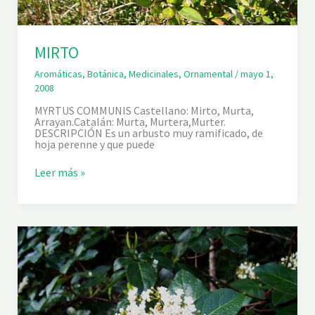
MIRTO
Aromáticas
,
Botánica
,
Medicinales
,
Ornamental
/
mayo 1,
2008
MYRTUS COMMUNIS Castellano: Mirto, Murta,
Arrayan.Catalán: Murta, Murtera,Murter.
DESCRIPCIÓN Es un arbusto muy ramificado, de
hoja perenne y que puede
M
Leer más »
I
R
T
O