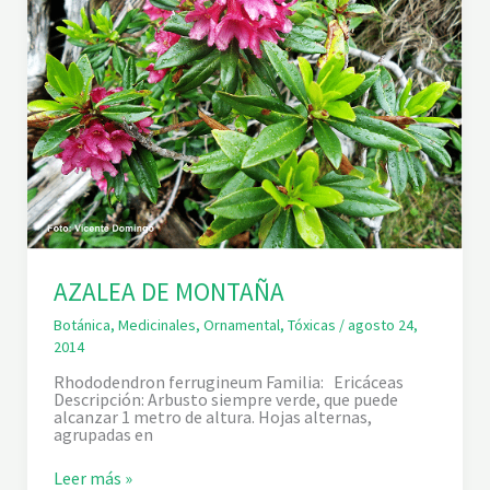
AZALEA DE MONTAÑA
Botánica
,
Medicinales
,
Ornamental
,
Tóxicas
/
agosto 24,
2014
Rhododendron ferrugineum Familia: Ericáceas
Descripción: Arbusto siempre verde, que puede
alcanzar 1 metro de altura. Hojas alternas,
agrupadas en
A
Leer más »