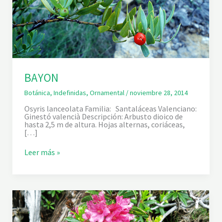
BAYON
Botánica
,
Indefinidas
,
Ornamental
/
noviembre 28, 2014
Osyris lanceolata Familia: Santaláceas Valenciano:
Ginestó valencià Descripción: Arbusto dioico de
hasta 2,5 m de altura. Hojas alternas, coriáceas,
[…]
B
Leer más »
A
Y
O
N