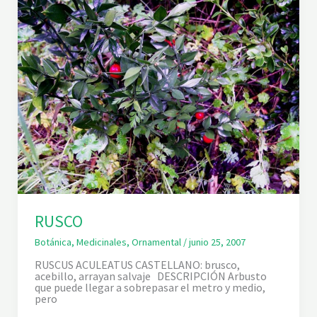
RUSCO
Botánica
,
Medicinales
,
Ornamental
/
junio 25, 2007
RUSCUS ACULEATUS CASTELLANO: brusco,
acebillo, arrayan salvaje DESCRIPCIÓN Arbusto
que puede llegar a sobrepasar el metro y medio,
pero