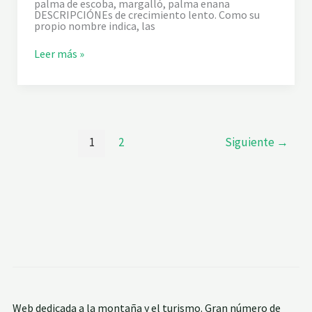
palma de escoba, margalló, palma enana
DESCRIPCIÓNEs de crecimiento lento. Como su
propio nombre indica, las
P
Leer más »
A
L
M
I
T
O
1
2
Siguiente
→
Web dedicada a la montaña y el turismo. Gran número de