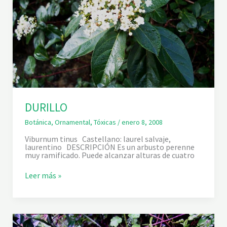
DURILLO
Botánica
,
Ornamental
,
Tóxicas
/
enero 8, 2008
Viburnum tinus Castellano: laurel salvaje,
laurentino DESCRIPCIÓN Es un arbusto perenne
muy ramificado. Puede alcanzar alturas de cuatro
D
Leer más »
U
R
I
L
L
O