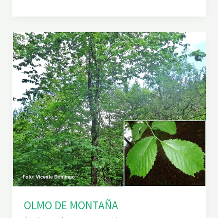
Z
A
L
E
A
D
E
M
O
N
T
A
Ñ
A
OLMO DE MONTAÑA