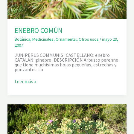
ENEBRO COMÚN
Botánica
,
Medicinales
,
Ornamental
,
Otros usos
/
mayo 29,
2007
JUNIPERUS COMMUNIS CASTELLANO: enebro
CATALÁN: ginebre DESCRIPCIÓN Arbusto perenne
que tiene muchísimas hojas pequeñas, estrechas y
punzantes. La
E
Leer más »
N
E
B
R
O
C
O
M
Ú
N