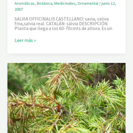
Aromáticas
,
Botánica
,
Medicinales
,
Ornamental
/
junio 12,
2007
SALVIA OFFICINALIS CASTELLANO: savia, saliva
fina,salvia real. CATALÁN: sàlvia DESCRIPCIÓN
Planta que llega a los 60-70cmts de altura. Es un
S
Leer más »
A
L
V
I
A