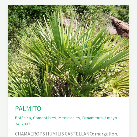
B
L
A
N
C
A
PALMITO
Botánica
,
Comestibles
,
Medicinales
,
Ornamental
/
mayo
24, 2007
CHAMAEROPS HUMILIS CASTELLANO: margallón,