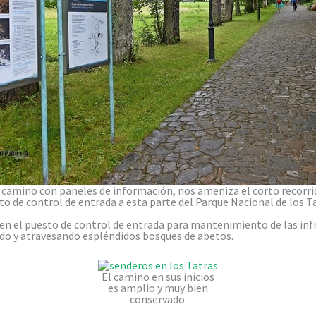
camino con paneles de información, nos ameniza el corto recorri
to de control de entrada a esta parte del Parque Nacional de los Ta
 en el puesto de control de entrada para mantenimiento de las i
do y atravesando espléndidos bosques de abetos.
El camino en sus inicios
es amplio y muy bien
conservado.