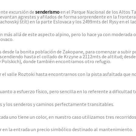
nte excursión de
senderismo
en el Parque Nacional de los Altos 
y levantan agrestes y afilados de forma sorprendente en la fronter
achovský štít) en la parte Eslovaca y los 2499mts del Rysy en el la
 más allá de este aspecto alpino, pero lo hace ya con moderada or
lovaco.
desde la bonita población de Zakopane, para comenzar a subir por 
cendiendo hasta el collado de Krzyne a 2112mts de altitud; desde 
w Polskich), donde también encontramos otro refugio.
 el valle Roztoki hasta encontrarnos con la pista asfaltada que no
nto a esfuerzo físico, pero sencilla en lo referente a dificultad t
s y los senderos y caminos perfectamente transitables.
cada uno tiene un color, en nuestro caso utilizamos tres recorrido
ar en la entrada un precio simbólico destinado al mantenimiento.