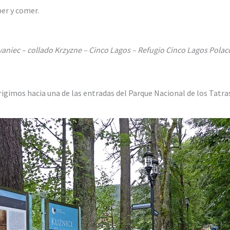
er y comer.
vaniec – collado Krzyzne – Cinco Lagos – Refugio Cinco Lagos Polaco
igimos hacia una de las entradas del Parque Nacional de los Tatras