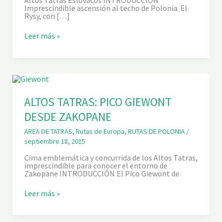
Imprescindible ascensión al techo de Polonia. El
Rysy, con […]
A
Leer más »
L
T
O
S
T
A
T
R
ALTOS TATRAS: PICO GIEWONT
A
DESDE ZAKOPANE
S
:
A
AREA DE TATRAS
,
Rutas de Europa
,
RUTAS DE POLONIA
/
S
septiembre 18, 2015
C
E
Cima emblemática y concurrida de los Altos Tatras,
N
imprescindible para conocer el entorno de
S
Zakopane INTRODUCCIÓN El Pico Giewont de
I
Ó
A
Leer más »
N
L
A
T
L
O
P