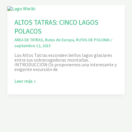
S
I
T
C
A
O
T
R
R
ALTOS TATRAS: CINCO LAGOS
Y
A
S
POLACOS
S
Y
:
P
AREA DE TATRAS
,
Rutas de Europa
,
RUTAS DE POLONIA
/
I
septiembre 12, 2015
C
O
Los Altos Tatras esconden bellos lagos glaciares
G
entre sus sobrecogedoras montañas.
I
INTRODUCCIÓN Os proponemos una interesante y
E
exigente excursión de
W
O
A
Leer más »
N
L
T
T
D
O
E
S
S
T
D
A
E
T
Z
R
A
A
K
S
O