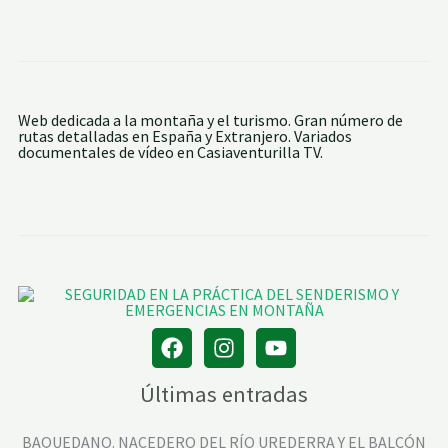
:
P
C
A
I
N
N
E
C
O
L
A
Web dedicada a la montaña y el turismo. Gran número de
G
rutas detalladas en España y Extranjero. Variados
O
documentales de vídeo en Casiaventurilla TV.
S
P
O
L
A
C
O
S
Últimas entradas
BAQUEDANO. NACEDERO DEL RÍO UREDERRA Y EL BALCÓN