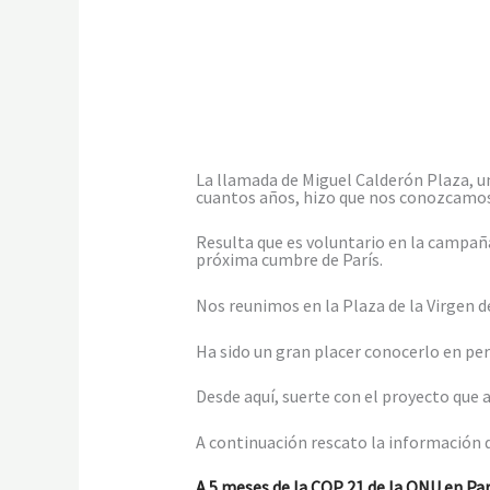
La llamada de Miguel Calderón Plaza, u
cuantos años, hizo que nos conozcamos
Resulta que es voluntario en la campaña
próxima cumbre de París.
Nos reunimos en la Plaza de la Virgen d
Ha sido un gran placer conocerlo en per
Desde aquí, suerte con el proyecto que a
A continuación rescato la información 
A 5 meses de la COP 21 de la ONU en Par