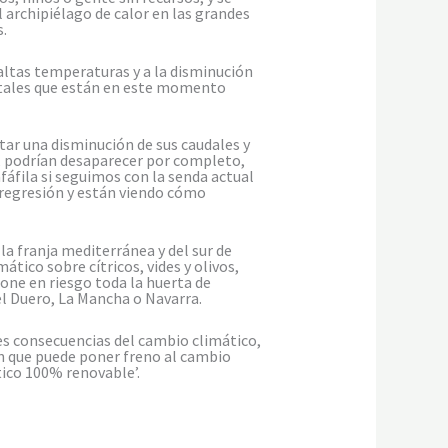
 archipiélago de calor en las grandes
.
 altas temperaturas y a la disminución
estales que están en este momento
tar una disminución de sus caudales y
, podrían desaparecer por completo,
fáfila si seguimos con la senda actual
 regresión y están viendo cómo
la franja mediterránea y del sur de
ico sobre cítricos, vides y olivos,
pone en riesgo toda la huerta de
 el Duero, La Mancha o Navarra.
es consecuencias del cambio climático,
n que puede poner freno al cambio
tico 100% renovable’.