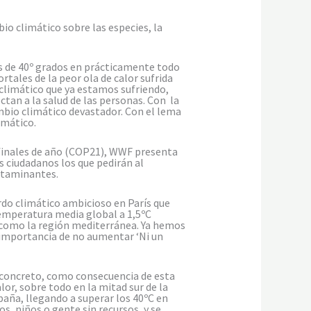
io climático sobre las especies, la
ás de 40º grados en prácticamente todo
tales de la peor ola de calor sufrida
climático que ya estamos sufriendo,
ectan a la salud de las personas. Con la
mbio climático devastador. Con el lema
imático.
 finales de año (COP21), WWF presenta
 ciudadanos los que pedirán al
ontaminantes.
rdo climático ambicioso en París que
temperatura media global a 1,5ºC
, como la región mediterránea. Ya hemos
 importancia de no aumentar ‘Ni un
n concreto, como consecuencia de esta
or, sobre todo en la mitad sur de la
paña, llegando a superar los 40ºC en
s, niños o gente sin recursos, y se