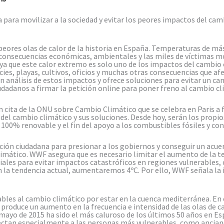
ara movilizar a la sociedad y evitar los peores impactos del camb
 peores olas de calor de la historia en España. Temperaturas de m
s consecuencias económicas, ambientales y las miles de víctimas mor
 que este calor extremo es solo uno de los impactos del cambio 
ecies, playas, cultivos, oficios y muchas otras consecuencias que af
 análisis de estos impactos y ofrece soluciones para evitar un ca
dadanos a firmar la petición online para poner freno al cambio cl
n cita de la ONU sobre Cambio Climático que se celebra en Paris a
l cambio climático y sus soluciones. Desde hoy, serán los propios
 100% renovable y el fin del apoyo a los combustibles fósiles y c
ción ciudadana para presionar a los gobiernos y conseguir un acue
limático. WWF asegura que es necesario limitar el aumento de la 
iales para evitar impactos catastróficos en regiones vulnerables
n la tendencia actual, aumentaremos 4ºC. Por ello, WWF señala la
ables al cambio climático por estar en la cuenca mediterránea. E
produce un aumento en la frecuencia e intensidad de las olas de cal
ayo de 2015 ha sido el más caluroso de los últimos 50 años en Es
afectan especialmente a las personas más vulnerables, como anciano