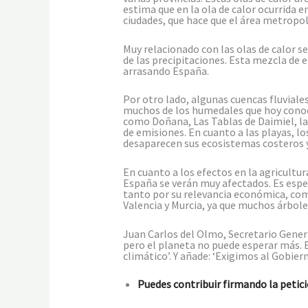
estima que en la ola de calor ocurrida 
ciudades, que hace que el área metropol
Muy relacionado con las olas de calor s
de las precipitaciones. Esta mezcla de
arrasando España.
Por otro lado, algunas cuencas fluviale
muchos de los humedales que hoy conoce
como Doñana, Las Tablas de Daimiel, las
de emisiones. En cuanto a las playas, l
desaparecen sus ecosistemas costeros y
En cuanto a los efectos en la agricultur
España se verán muy afectados. Es espec
tanto por su relevancia económica, como 
Valencia y Murcia, ya que muchos árboles
Juan Carlos del Olmo, Secretario Gener
pero el planeta no puede esperar más.
climático’. Y añade: ‘Exigimos al Gobie
Puedes contribuir firmando la petic