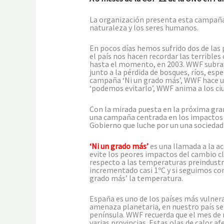
La organización presenta esta campaña p
naturaleza y los seres humanos.
En pocos días hemos sufrido dos de las
el país nos hacen recordar las terrible
hasta el momento, en 2003. WWF subraya
junto a la pérdida de bosques, ríos, esp
campaña ‘Ni un grado más’, WWF hace un
‘podemos evitarlo’, WWF anima a los ciu
Con la mirada puesta en la próxima gra
una campaña centrada en los impactos de
Gobierno que luche por un una sociedad
‘Ni un grado más’
es una llamada a la ac
evite los peores impactos del cambio c
respecto a las temperaturas preindustr
incrementado casi 1ºC y si seguimos co
grado más’ la temperatura.
España es uno de los países más vulner
amenaza planetaria, en nuestro país se 
península. WWF recuerda que el mes de m
varias provincias. Estas olas de calor 