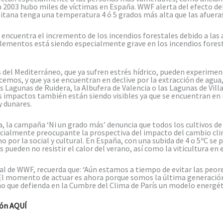
en 2003 hubo miles de víctimas en España. WWF alerta del efecto del
itana tenga una temperatura 4 ó 5 grados más alta que las afueras
e encuentra el incremento de los incendios forestales debido a las
 elementos está siendo especialmente grave en los incendios for
s del Mediterráneo, que ya sufren estrés hídrico, pueden experimen
mos, y que ya se encuentran en declive por la extracción de agua
 Lagunas de Ruidera, la Albufera de Valencia o las Lagunas de Villa
os impactos también están siendo visibles ya que se encuentran en
 dunares.
a, la campaña ‘Ni un grado más’ denuncia que todos los cultivos de 
ialmente preocupante la prospectiva del impacto del cambio climát
por la social y cultural. En España, con una subida de 4 o 5ºC se 
 pueden no resistir el calor del verano, así como la viticultura en
al de WWF, recuerda que: ‘Aún estamos a tiempo de evitar las peor
 El momento de actuar es ahora porque somos la última generació
rno que defienda en la Cumbre del Clima de París un modelo energé
ión
AQUÍ