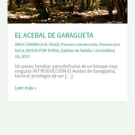
EL ACEBAL DE GARAGÜETA
AREA COMARCA EL VALLE
,
Paseos con encanto
,
Paseos por
Soria
,
RUTAS POR SORIA
,
Salidas en familia
/
noviembre
19, 2023
Un paseo familiar para disfrutar de un bosque muy
singular INTRODUCCIÓN El Acebal de Garagüeta,
tiene el privilegio de ser […]
E
Leer más »
L
A
C
E
B
A
L
D
E