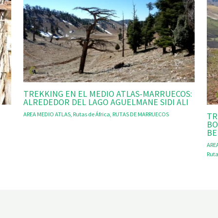
TREKKING EN EL MEDIO ATLAS-MARRUECOS:
ALREDEDOR DEL LAGO AGUELMANE SIDI ALI
AREA MEDIO ATLAS
,
Rutas de África
,
RUTAS DE MARRUECOS
TR
BO
BE
ARE
Ruta