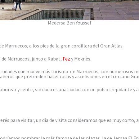
Medersa Ben Youssef
de Marruecos, a los pies de la gran cordillera del Gran Atlas.
s de Marruecos, junto a Rabat,
Fez
y Meknès.
as ciudades que mueve más turismo en Marruecos, con numerosos 
eros que pretenden hacer rutas y ascensiones en el cercano Gran
borear y sentir, sin duda es una ciudad con un pulso trepidante y a 
nterés para visitar, un día de visita consideramos que es muy corto
 podríamos nombrar la más famosa de las plazas, la de Jemaa El Fn