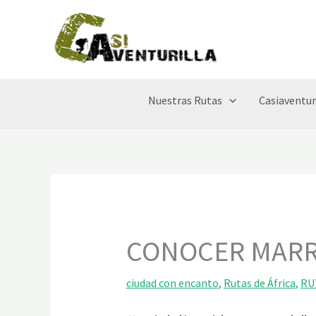
Ir
al
contenido
Nuestras Rutas
Casiaventur
CONOCER MAR
ciudad con encanto
,
Rutas de África
,
RU