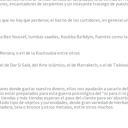
ores, encantadores de serpientes y un incesante trasiego de puest
que no hay que perderse; el barrio de los curtidores, en general un 
sa Ben Youssef, tumbas saadíes, Koubba Ba’Adyin, Fuentes como la
Menara, o erl de la Koutoubia entre otros.
 de Dar Si Saïd, del Arte islámico, el de Marrakech, o el de Tiskiou
es donde gastar nuestro dinero, ellos nos ayudarán a sacarlo del b
 estar preparados para esta guerra psicológica del “ni para ti ni 
tiendas y más tiendas esperan el paso del cliente para ser absorb
do tipo de objetos y curiosidades, desde gran variedad de hierbas
madera, tela o bronce y otros metales, entre otros muchos.