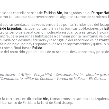
laciones castellonenses de
Eslida
y
Aín
, integradas en el
Parque Nat
o como tal, aunque si aprovecharemos algunos tramos de senderos 
doras sendas, unas veces envueltos por la frondosidad del bosque
ra de Espadan
, incluyendo también a las bonitas poblaciones de
Es
tro criterio personal como moderada en cuanto a esfuerzo físico 
mpre, para personas habituadas a caminar por la montaña) ya que l
subida con desnivel acusado y la longitud del recorrido es bastan
s bien bajo; no hay trepadas ni pasos comprometidos y quizá lo m
go tramo final hasta
Eslida
.
te del recorrido y posibilidad de otra si nos desviamos muy poco d
nt Josep – L’Artiga – Penya Miró – Cercanías de Aín – Mirador (carre
 (Campamento militar de Cocons) – Vereda de la Roza – Els Corrals – 
 la carretera en dirección
Aín
, tomaremos un camino a la izquierd
l barranco de Eslida, a la font de Sant Josep.