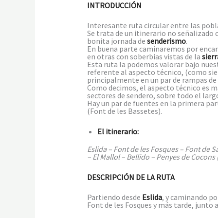
INTRODUCCIÓN
Interesante ruta circular entre las pob
Se trata de un itinerario no señalizad
bonita jornada de
senderismo
.
En buena parte caminaremos por encanta
en otras con soberbias vistas de la
sier
Esta ruta la podemos valorar bajo nues
referente al aspecto técnico, (como sie
principalmente en un par de rampas de 
Como decimos, el aspecto técnico es má
sectores de sendero, sobre todo el lar
Hay un par de fuentes en la primera par
(Font de les Bassetes).
El itinerario:
Eslida – Font de les Fosques – Font de Sa
– El Mallol – Bellido – Penyes de Cocons
DESCRIPCIÓN DE LA RUTA
Partiendo desde
Eslida
, y caminando por
Font de les Fosques y más tarde, junto a