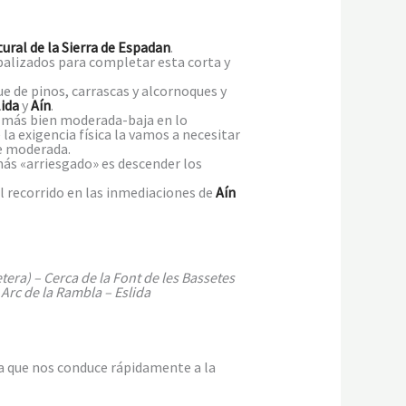
ural de la Sierra de Espadan
.
balizados para completar esta corta y
 de pinos, carrascas y alcornoques y
lida
y
Aín
.
y más bien moderada-baja en lo
a exigencia física la vamos a necesitar
te moderada.
ás «arriesgado» es descender los
el recorrido en las inmediaciones de
Aín
tera) – Cerca de la Font de les Bassetes
Arc de la Rambla – Eslida
a que nos conduce rápidamente a la