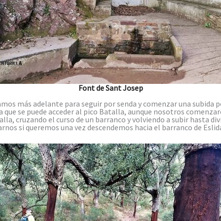
Font de Sant Josep
mos más adelante para seguir por senda y comenzar una subida por 
la que se puede acceder al pico Batalla, aunque nosotros comenzar
lla, cruzando el curso de un barranco y volviendo a subir hasta di
arnos si queremos una vez descendemos hacia el barranco de Eslid