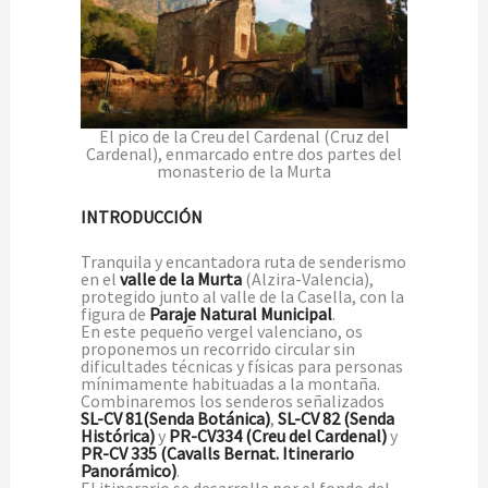
El pico de la Creu del Cardenal (Cruz del
Cardenal), enmarcado entre dos partes del
monasterio de la Murta
INTRODUCCIÓN
Tranquila y encantadora ruta de senderismo
en el
valle de la Murta
(Alzira-Valencia),
protegido junto al valle de la Casella, con la
figura de
Paraje Natural Municipal
.
En este pequeño vergel valenciano, os
proponemos un recorrido circular sin
dificultades técnicas y físicas para personas
mínimamente habituadas a la montaña.
Combinaremos los senderos señalizados
SL-CV 81(Senda Botánica)
,
SL-CV 82 (Senda
Histórica)
y
PR-CV334 (Creu del Cardenal)
y
PR-CV 335 (Cavalls Bernat. Itinerario
Panorámico)
.