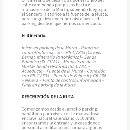
El itinerario se desarrolla por el fondo del
valle caminando por pistas hasta el
monasterio de la Murta, subiendo luego por
el Sendero Histórico a la fuente de la Murta,
para luego descender por pista hasta el
parking desde el que hemos comenzado.
El itinerario:
Inicio en parking de la Murta – Punto de
control/información – PR-CV 335 (Cavalls
Bernat. Itinerario Panorámico)–
Senda
Botánica (SL-CV 81)
–
Monasterio de la
Murta
–
Senda Histórica (SL-CV 81)
–
Acueducto
–
Fuente de la Murta
–
Conexión
con PR-CV 334 –
Puente de Felipe II
y GR 236
– Nevera – Punto de control/información –
Final en parking de la Murta
DESCRIPCIÓN DE LA RUTA
Comenzamos desde el amplio parking
habilitado para visitar este maravilloso
enclave natural valenciano. A 100mts
encontramos la entrada y la casa donde
personal acreditado nos tomará algunos