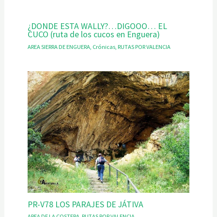
¿DONDE ESTA WALLY?…DIGOOO… EL
CUCO (ruta de los cucos en Enguera)
AREA SIERRA DE ENGUERA
,
Crónicas
,
RUTAS POR VALENCIA
PR-V78 LOS PARAJES DE JÁTIVA
AREA DE LA COSTERA
,
RUTAS POR VALENCIA