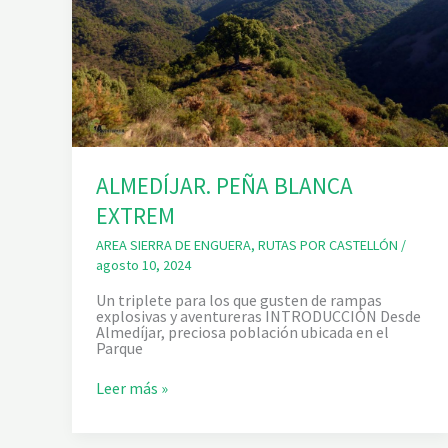
ALMEDÍJAR. PEÑA BLANCA
EXTREM
AREA SIERRA DE ENGUERA
,
RUTAS POR CASTELLÓN
/
agosto 10, 2024
Un triplete para los que gusten de rampas
explosivas y aventureras INTRODUCCIÓN Desde
Almedíjar, preciosa población ubicada en el
Parque
A
Leer más »
L
M
E