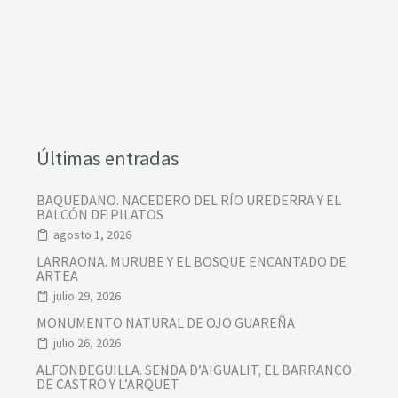
I
J
A
R
,
E
L
A
L
T
O
Últimas entradas
D
E
L
BAQUEDANO. NACEDERO DEL RÍO UREDERRA Y EL
A
BALCÓN DE PILATOS
D
E
agosto 1, 2026
H
E
LARRAONA. MURUBE Y EL BOSQUE ENCANTADO DE
S
ARTEA
A
julio 29, 2026
Y
E
MONUMENTO NATURAL DE OJO GUAREÑA
L
julio 26, 2026
C
E
ALFONDEGUILLA. SENDA D’AIGUALIT, EL BARRANCO
R
DE CASTRO Y L’ARQUET
R