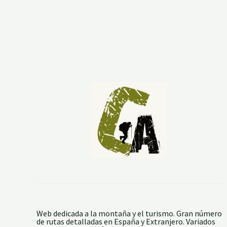
D
Í
J
A
R
.
P
E
Ñ
A
B
L
A
N
C
A
E
X
T
R
E
M
Web dedicada a la montaña y el turismo. Gran número
de rutas detalladas en España y Extranjero. Variados